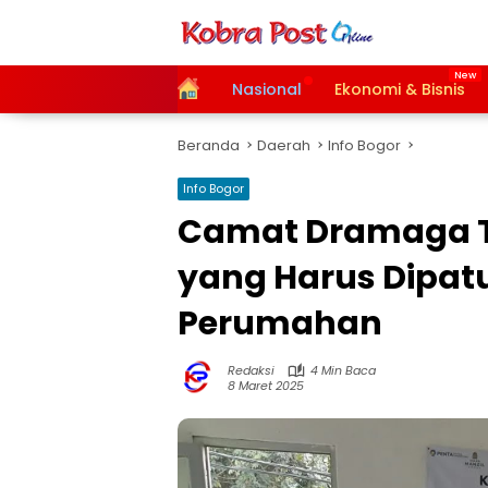
Langsung
ke
konten
Home
Nasional
Ekonomi & Bisnis
Beranda
Daerah
Info Bogor
Info Bogor
Camat Dramaga T
yang Harus Dipat
Perumahan
Redaksi
4 Min Baca
8 Maret 2025