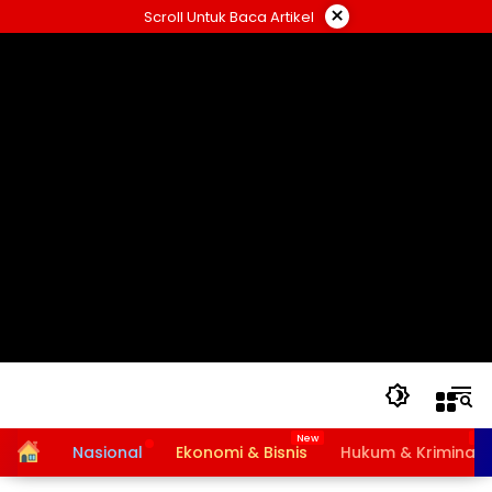
Langsung
×
Scroll Untuk Baca Artikel
ke
konten
Home
Nasional
Ekonomi & Bisnis
Hukum & Kriminal