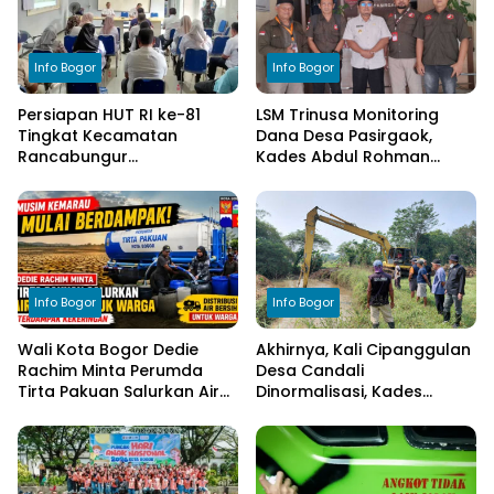
Info Bogor
Info Bogor
Persiapan HUT RI ke-81
LSM Trinusa Monitoring
Tingkat Kecamatan
Dana Desa Pasirgaok,
Rancabungur
Kades Abdul Rohman
Dimatangkan di Desa
Tegaskan Komitmen
Cimulang, Libatkan Seluruh
Transparansi Pengelolaan
Elemen Masyarakat
Anggaran
Info Bogor
Info Bogor
Wali Kota Bogor Dedie
Akhirnya, Kali Cipanggulan
Rachim Minta Perumda
Desa Candali
Tirta Pakuan Salurkan Air
Dinormalisasi, Kades
Bersih bagi Warga
Ucapkan Terima Kasih
Terdampak Kekeringan
kepada Bupati Bogor