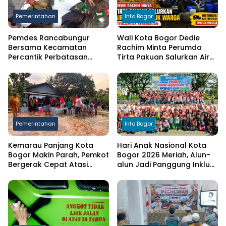
Pemerintahan
Info Bogor
Pemdes Rancabungur
Wali Kota Bogor Dedie
Bersama Kecamatan
Rachim Minta Perumda
Percantik Perbatasan
Tirta Pakuan Salurkan Air
Ciampea, Cat Pagar Merah
Bersih bagi Warga
Putih Sambut HUT RI ke-81
Terdampak Kekeringan
Pemerintahan
Info Bogor
Kemarau Panjang Kota
Hari Anak Nasional Kota
Bogor Makin Parah, Pemkot
Bogor 2026 Meriah, Alun-
Bergerak Cepat Atasi
alun Jadi Panggung Inklusi
Kekeringan
Anak