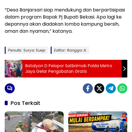
“Desa Banjarsari siap mendukung dan berpartisipasi
dalam program Bapak Pj Bupati Bekasi. Apa lagi ke
depannya akan diadakan lomba kampung bersih,
aman dan nyaman,” katanya.
Penulis: Surya Suep
Editor: Rangga A.
Batalyon D Pelopor Satbrimob Polda Metro
Jaya Gelar Pengobatan Gratis
Pos Terkait