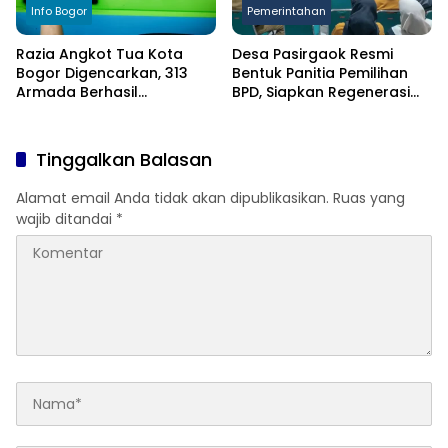
Info Bogor
Pemerintahan
Razia Angkot Tua Kota
Desa Pasirgaok Resmi
Bogor Digencarkan, 313
Bentuk Panitia Pemilihan
Armada Berhasil
BPD, Siapkan Regenerasi
Ditertibkan
Wakil Masyarakat untuk
Masa Jabatan 8 Tahun
Tinggalkan Balasan
Alamat email Anda tidak akan dipublikasikan.
Ruas yang
wajib ditandai
*