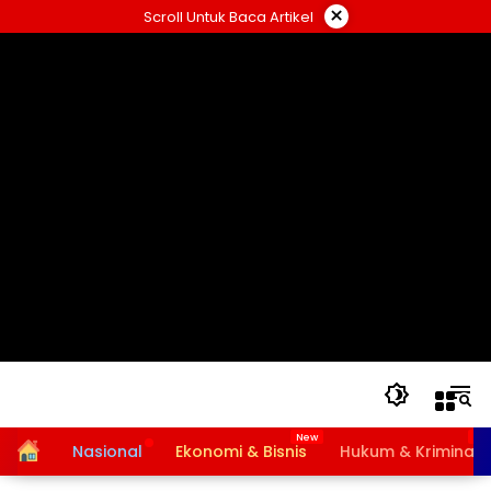
Langsung
×
Scroll Untuk Baca Artikel
ke
konten
Home
Nasional
Ekonomi & Bisnis
Hukum & Kriminal