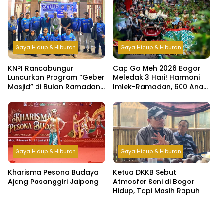
Lebaran
Gaya Hidup & Hiburan
Gaya Hidup & Hiburan
KNPI Rancabungur
Cap Go Meh 2026 Bogor
Luncurkan Program “Geber
Meledak 3 Hari! Harmoni
Masjid” di Bulan Ramadan,
Imlek-Ramadan, 600 Anak
Bangun Kepedulian dan
Yatim & Difabel Ikut Bukber
Kebersamaan Pemuda
Gaya Hidup & Hiburan
Gaya Hidup & Hiburan
Kharisma Pesona Budaya
Ketua DKKB Sebut
Ajang Pasanggiri Jaipong
Atmosfer Seni di Bogor
Hidup, Tapi Masih Rapuh