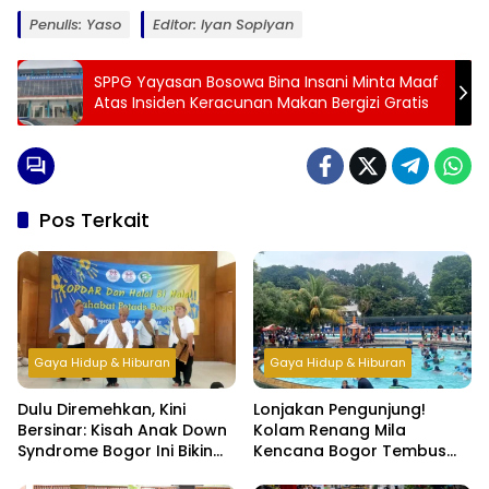
Penulis: Yaso
Editor: Iyan Sopiyan
SPPG Yayasan Bosowa Bina Insani Minta Maaf
Atas Insiden Keracunan Makan Bergizi Gratis
Pos Terkait
Gaya Hidup & Hiburan
Gaya Hidup & Hiburan
Dulu Diremehkan, Kini
Lonjakan Pengunjung!
Bersinar: Kisah Anak Down
Kolam Renang Mila
Syndrome Bogor Ini Bikin
Kencana Bogor Tembus
Haru
500 Orang per Hari di Libur