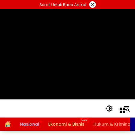
Langsung
×
Scroll Untuk Baca Artikel
ke
konten
Home
Nasional
Ekonomi & Bisnis
Hukum & Kriminal