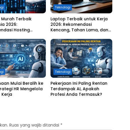
ogi
Teknologi
 Murah Terbaik
Laptop Terbaik untuk Kerja
ia 2026:
2026: Rekomendasi
ndasi Hosting
Kencang, Tahan Lama, dan
t, Stabil, dan Harga
Paling Produktif
gkau
ogi
Teknologi
aan Mulai Beralih ke
Pekerjaan Ini Paling Rentan
 Strategi HR Mengelola
Terdampak AI, Apakah
 Kerja
Profesi Anda Termasuk?
kan.
Ruas yang wajib ditandai
*