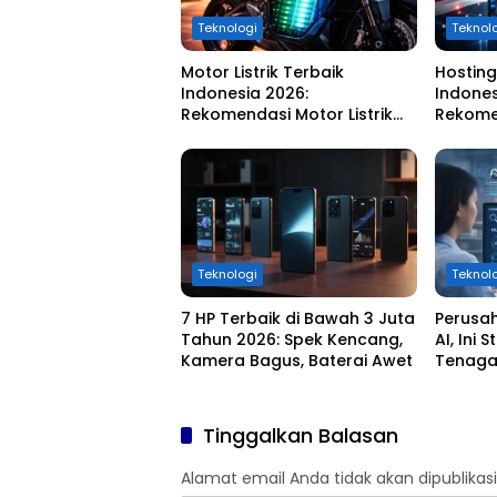
Teknologi
Teknol
Motor Listrik Terbaik
Hosting
Indonesia 2026:
Indones
Rekomendasi Motor Listrik
Rekome
Murah, Hemat, dan Ramah
Tercepa
Lingkungan
Terjan
Teknologi
Teknol
7 HP Terbaik di Bawah 3 Juta
Perusah
Tahun 2026: Spek Kencang,
AI, Ini
Kamera Bagus, Baterai Awet
Tenaga
Tinggalkan Balasan
Alamat email Anda tidak akan dipublikasi