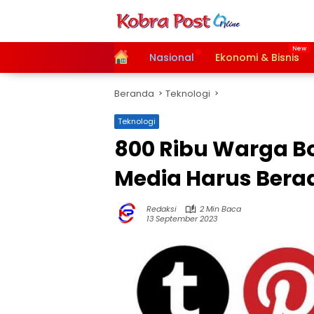
Langsung
ke
konten
Home
Nasional
Ekonomi & Bisnis
Beranda
Teknologi
Teknologi
800 Ribu Warga B
Media Harus Bera
Redaksi
2 Min Baca
13 September 2023