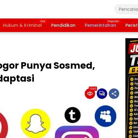
Hukum & Kriminal
Pendidikan
Pemerintahan
Peris
ogor Punya Sosmed,
daptasi
1646