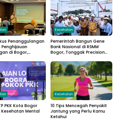
atan
Kesehatan
okus Penanggulangan
Pemerintah Bangun Gene
 Penghijauan
Bank Nasional di RSMM
gan di Bogor,
Bogor, Tonggak Precision
n Banyak Stakeholder
Medicine Indonesia
atan
Kesehatan
 TP PKK Kota Bogor
10 Tips Mencegah Penyakit
 Kesehatan Mental
Jantung yang Perlu Kamu
Ketahui