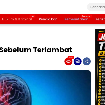
Hukum & Kriminal
Pendidikan
Pemerintahan
Peris
 Sebelum Terlambat
665