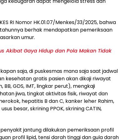
ga kebugaran dapat mengelola stress dan
KES RI Nomor HK.01.07/Menkes/33/2025, bahwa
ang tahunnya berhak mendapatkan pemeriksaan
dasarkan umur.
s Akibat Gaya Hidup dan Pola Makan Tidak
 kapan saja, di puskesmas mana saja saat jadwal
kesehatan gratis pasien akan dikaji riwayat
 BB, GDS, IMT, lingkar perut), mengkaji
tan jiwa, tingkat aktivitas fisik, riwayat dan
 merokok, hepatitis B dan C, kanker leher Rahim,
 usus besar, skrining PPOK, skrining CATIN,
penyakit jantung dilakukan pemeriksaan profil
guan profil lipid, tensi darah tinggi dan gula darah