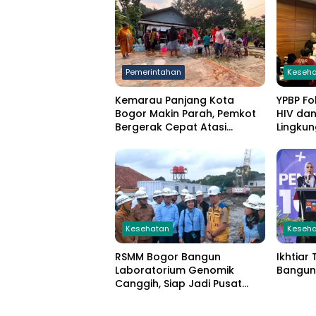
Pemerintahan
Keseh
Kemarau Panjang Kota
YPBP F
Bogor Makin Parah, Pemkot
HIV dan
Bergerak Cepat Atasi
Lingkun
Kekeringan
Libatka
Kesehatan
Keseh
RSMM Bogor Bangun
Ikhtiar
Laboratorium Genomik
Bangun
Canggih, Siap Jadi Pusat
Riset Kesehatan Nasional