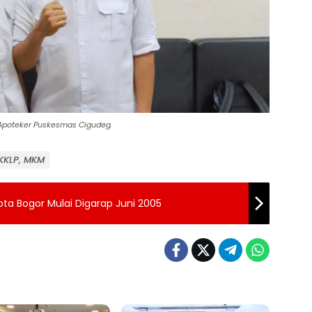
Apoteker Puskesmas Cigudeg.
KKLP, MKM
Kota Bogor Mulai Digarap Juni 2005