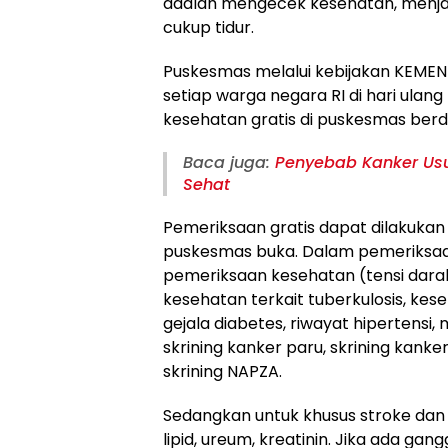
adalah mengecek kesehatan, menja
cukup tidur.
Puskesmas melalui kebijakan KEMEN
setiap warga negara RI di hari ul
kesehatan gratis di puskesmas ber
Baca juga:
Penyebab Kanker Usu
Sehat
Pemeriksaan gratis dapat dilakukan
puskesmas buka. Dalam pemeriksaan 
pemeriksaan kesehatan (tensi darah,
kesehatan terkait tuberkulosis, keseha
gejala diabetes, riwayat hipertensi,
skrining kanker paru, skrining kanker
skrining NAPZA.
Sedangkan untuk khusus stroke dan 
lipid, ureum, kreatinin. Jika ada gang