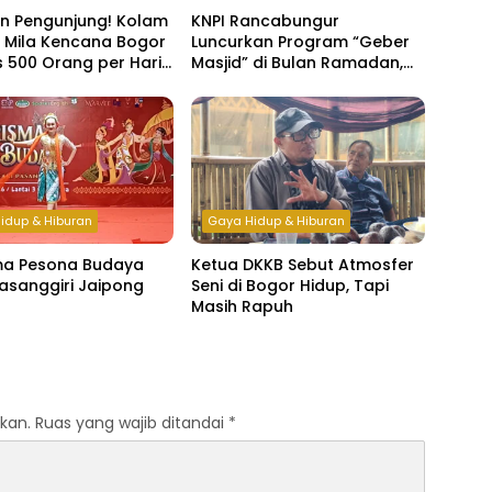
an Pengunjung! Kolam
KNPI Rancabungur
 Mila Kencana Bogor
Luncurkan Program “Geber
 500 Orang per Hari
Masjid” di Bulan Ramadan,
r Lebaran
Bangun Kepedulian dan
Kebersamaan Pemuda
idup & Hiburan
Gaya Hidup & Hiburan
ma Pesona Budaya
Ketua DKKB Sebut Atmosfer
asanggiri Jaipong
Seni di Bogor Hidup, Tapi
Masih Rapuh
kan.
Ruas yang wajib ditandai
*