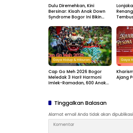
Dulu Diremehkan, Kini
Lonjak
Bersinar: Kisah Anak Down
Renang
Syndrome Bogor Ini Bikin
Tembus
Haru
di Libu
Gaya Hidup & Hiburan
Gaya H
Cap Go Meh 2026 Bogor
Kharis
Meledak 3 Hari! Harmoni
Ajang P
Imlek-Ramadan, 600 Anak
Yatim & Difabel Ikut Bukber
Tinggalkan Balasan
Alamat email Anda tidak akan dipublikasi