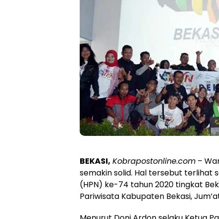
BEKASI,
Kobrapostonline.com
– War
semakin solid. Hal tersebut terliha
(HPN) ke-74 tahun 2020 tingkat Bek
Pariwisata Kabupaten Bekasi, Jum’at
Menurut Doni Ardon selaku Ketua Pan