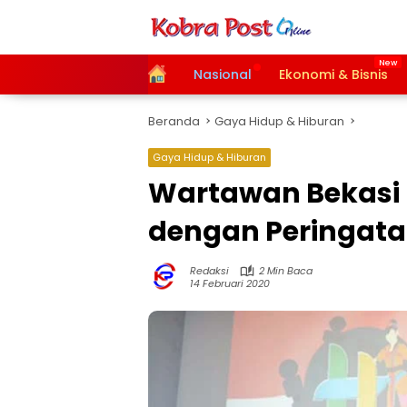
Langsung
ke
konten
Home
Nasional
Ekonomi & Bisnis
Beranda
Gaya Hidup & Hiburan
Gaya Hidup & Hiburan
Wartawan Bekasi 
dengan Peringata
Redaksi
2 Min Baca
14 Februari 2020