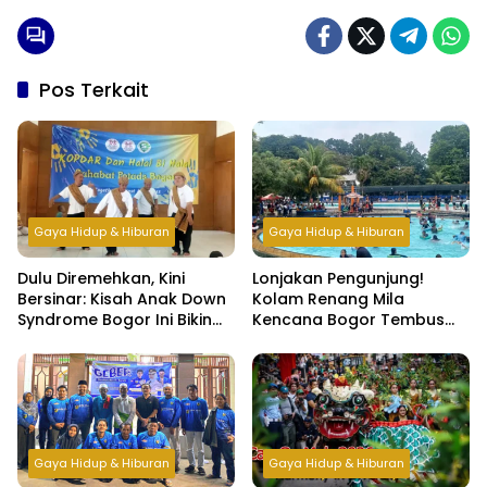
Pos Terkait
Gaya Hidup & Hiburan
Gaya Hidup & Hiburan
Dulu Diremehkan, Kini
Lonjakan Pengunjung!
Bersinar: Kisah Anak Down
Kolam Renang Mila
Syndrome Bogor Ini Bikin
Kencana Bogor Tembus
Haru
500 Orang per Hari di Libur
Lebaran
Gaya Hidup & Hiburan
Gaya Hidup & Hiburan