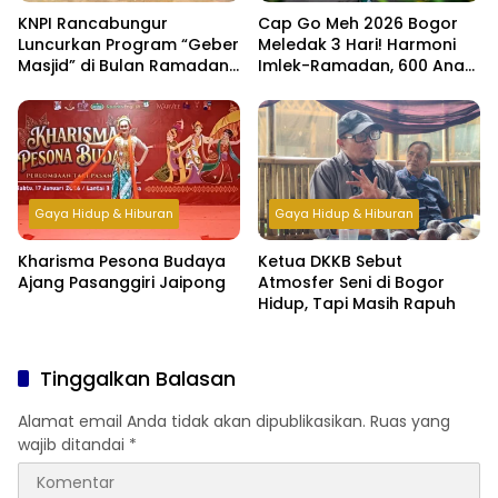
KNPI Rancabungur
Cap Go Meh 2026 Bogor
Luncurkan Program “Geber
Meledak 3 Hari! Harmoni
Masjid” di Bulan Ramadan,
Imlek-Ramadan, 600 Anak
Bangun Kepedulian dan
Yatim & Difabel Ikut Bukber
Kebersamaan Pemuda
Gaya Hidup & Hiburan
Gaya Hidup & Hiburan
Kharisma Pesona Budaya
Ketua DKKB Sebut
Ajang Pasanggiri Jaipong
Atmosfer Seni di Bogor
Hidup, Tapi Masih Rapuh
Tinggalkan Balasan
Alamat email Anda tidak akan dipublikasikan.
Ruas yang
wajib ditandai
*