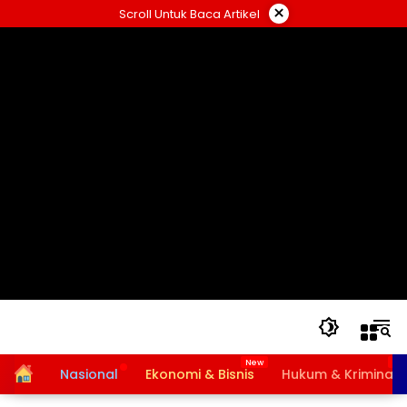
Langsung
×
Scroll Untuk Baca Artikel
ke
konten
Home
Nasional
Ekonomi & Bisnis
Hukum & Kriminal