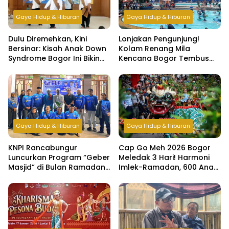
Gaya Hidup & Hiburan
Gaya Hidup & Hiburan
Dulu Diremehkan, Kini
Lonjakan Pengunjung!
Bersinar: Kisah Anak Down
Kolam Renang Mila
Syndrome Bogor Ini Bikin
Kencana Bogor Tembus
Haru
500 Orang per Hari di Libur
Lebaran
Gaya Hidup & Hiburan
Gaya Hidup & Hiburan
KNPI Rancabungur
Cap Go Meh 2026 Bogor
Luncurkan Program “Geber
Meledak 3 Hari! Harmoni
Masjid” di Bulan Ramadan,
Imlek-Ramadan, 600 Anak
Bangun Kepedulian dan
Yatim & Difabel Ikut Bukber
Kebersamaan Pemuda