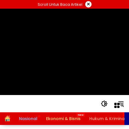
Langsung
×
Scroll Untuk Baca Artikel
ke
konten
Home
Nasional
Ekonomi & Bisnis
Hukum & Kriminal