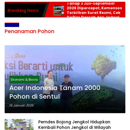
Tahap 3 Juli-September
2026 Dipercepat, Kemensos
Breaking News
Terbitkan Surat Resmi, Cek
Daftar Daerah dan Jadwal
Pencairan
Penanaman Pohon
Ekonomi & Bisnis
Acer Indonesia Tanam 2000
Pohon di Sentul
19 Januari 2026
Pemdes Bojong Jengkol Hidupkan
Kembali Pohon Jengkol di Wilayah