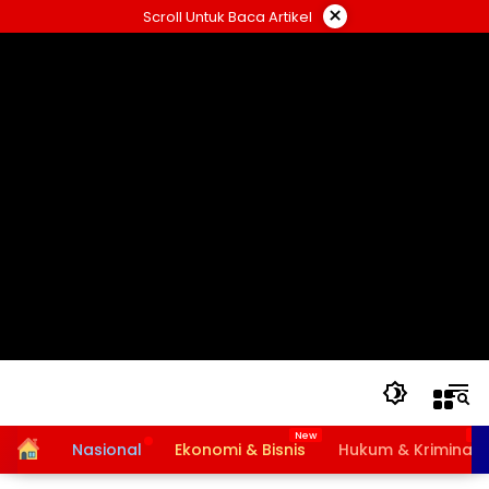
Langsung
×
Scroll Untuk Baca Artikel
ke
konten
Home
Nasional
Ekonomi & Bisnis
Hukum & Kriminal
Bansos PKH dan BPNT