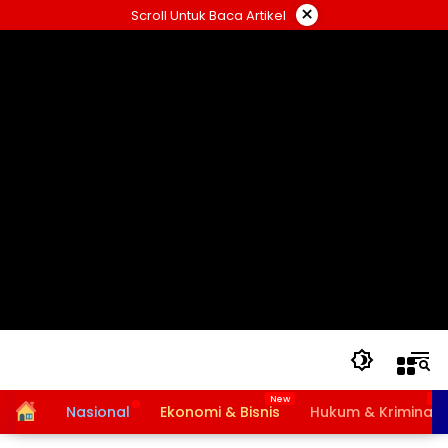
Langsung
×
Scroll Untuk Baca Artikel
ke
konten
Home
Nasional
Ekonomi & Bisnis
Hukum & Kriminal
Bansos PKH dan BPNT