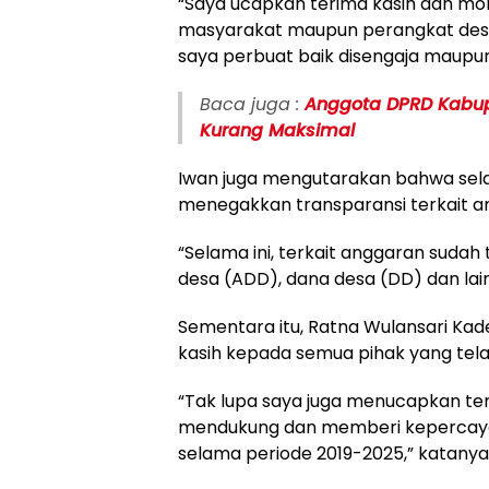
“Saya ucapkan terima kasih dan m
masyarakat maupun perangkat desa, 
saya perbuat baik disengaja maupun
Baca juga :
Anggota DPRD Kabup
Kurang Maksimal
Iwan juga mengutarakan bahwa sela
menegakkan transparansi terkait an
“Selama ini, terkait anggaran suda
desa (ADD), dana desa (DD) dan lain
Sementara itu, Ratna Wulansari Kad
kasih kepada semua pihak yang telah 
“Tak lupa saya juga menucapkan te
mendukung dan memberi kepercaya
selama periode 2019-2025,” katanya