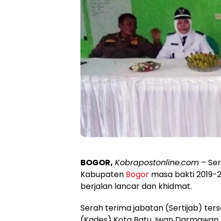
BOGOR,
Kobrapostonline.com
– Se
Kabupaten
Bogor
masa bakti 2019-20
berjalan lancar dan khidmat.
Serah terima jabatan (Sertijab) ter
(Kades) Kota Batu, Iwan Darmawan k