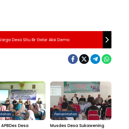
arga Desa Situ Ilir Gelar Aksi Demo
ntahan
Pemerintahan
 APBDes Desa
Musdes Desa Sukawening