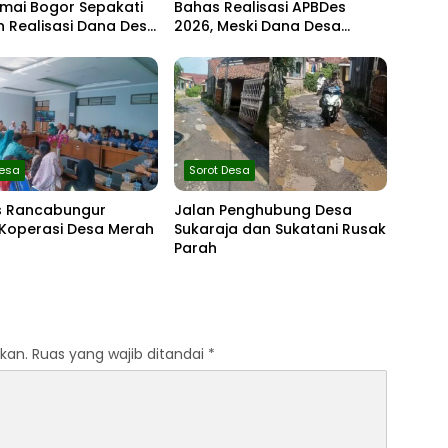
mai Bogor Sepakati
Bahas Realisasi APBDes
 Realisasi Dana Desa
2026, Meski Dana Desa
r I 2026
Berkurang Infrastruktur
Tetap Dibangun
Desa
Sorot Desa
 Rancabungur
Jalan Penghubung Desa
 Koperasi Desa Merah
Sukaraja dan Sukatani Rusak
Parah
kan.
Ruas yang wajib ditandai
*