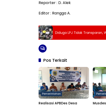
Reporter : D. Alek
Editor : Rangga A.
Diduga LPJ Tidak Transparan, W
Pos Terkait
Pemerintahan
Pemeri
Realisasi APBDes Desa
Musdes