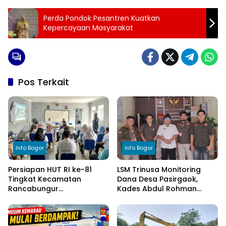
Perda Pondok Pesantren Kuatkan
Kepercayaan Masyarakat
Pos Terkait
Info Bogor
Info Bogor
Persiapan HUT RI ke-81
LSM Trinusa Monitoring
Tingkat Kecamatan
Dana Desa Pasirgaok,
Rancabungur
Kades Abdul Rohman
Dimatangkan di Desa
Tegaskan Komitmen
Cimulang, Libatkan Seluruh
Transparansi Pengelolaan
Elemen Masyarakat
Anggaran