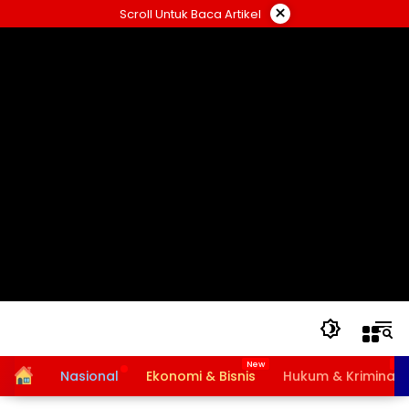
Langsung
×
Scroll Untuk Baca Artikel
ke
konten
Home
Nasional
Ekonomi & Bisnis
Hukum & Kriminal