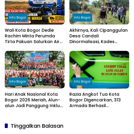
Info Bogor
Info Bogor
Wali Kota Bogor Dedie
Akhirnya, Kali Cipanggulan
Rachim Minta Perumda
Desa Candali
Tirta Pakuan Salurkan Air
Dinormalisasi, Kades
Bersih bagi Warga
Ucapkan Terima Kasih
Terdampak Kekeringan
kepada Bupati Bogor
Info Bogor
Info Bogor
Hari Anak Nasional Kota
Razia Angkot Tua Kota
Bogor 2026 Meriah, Alun-
Bogor Digencarkan, 313
alun Jadi Panggung Inklusi
Armada Berhasil
Anak
Ditertibkan
Tinggalkan Balasan