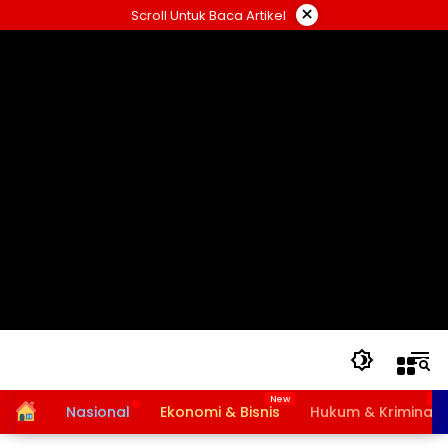
Langsung
×
Scroll Untuk Baca Artikel
ke
konten
Home
Nasional
Ekonomi & Bisnis
Hukum & Kriminal