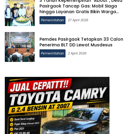
3 Tahun Kepemimpinan “About”, Desa
Pasirgaok Tancap Gas: Mobil Siaga
hingga Layanan Gratis Bikin Warga
Terbantu
Pemerintahan
27 April 2026
Pemdes Pasirgaok Tetapkan 33 Calon
Penerima BLT DD Lewat Musdesus
Pemerintahan
2 April 2026