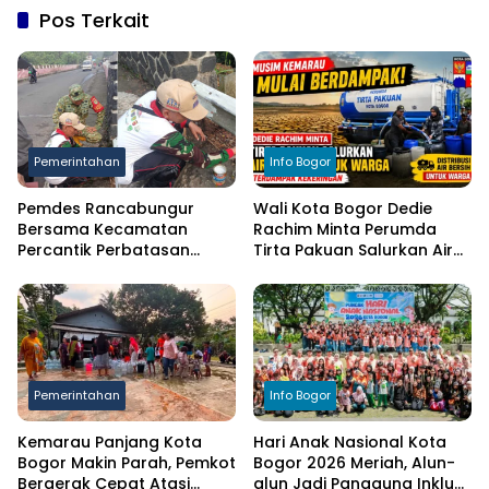
Pos Terkait
Pemerintahan
Info Bogor
Pemdes Rancabungur
Wali Kota Bogor Dedie
Bersama Kecamatan
Rachim Minta Perumda
Percantik Perbatasan
Tirta Pakuan Salurkan Air
Ciampea, Cat Pagar Merah
Bersih bagi Warga
Putih Sambut HUT RI ke-81
Terdampak Kekeringan
Pemerintahan
Info Bogor
Kemarau Panjang Kota
Hari Anak Nasional Kota
Bogor Makin Parah, Pemkot
Bogor 2026 Meriah, Alun-
Bergerak Cepat Atasi
alun Jadi Panggung Inklusi