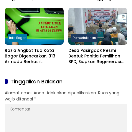
Kekeringan
Anak
Info Bogor
Pemerintahan
Razia Angkot Tua Kota
Desa Pasirgaok Resmi
Bogor Digencarkan, 313
Bentuk Panitia Pemilihan
Armada Berhasil
BPD, Siapkan Regenerasi
Ditertibkan
Wakil Masyarakat untuk
Masa Jabatan 8 Tahun
Tinggalkan Balasan
Alamat email Anda tidak akan dipublikasikan.
Ruas yang
wajib ditandai
*