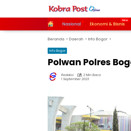
Langsung
ke
konten
Home
Nasional
Ekonomi & Bisnis
Beranda
Daerah
Info Bogor
Info Bogor
Polwan Polres Bo
Redaksi
2 Min Baca
1 September 2023