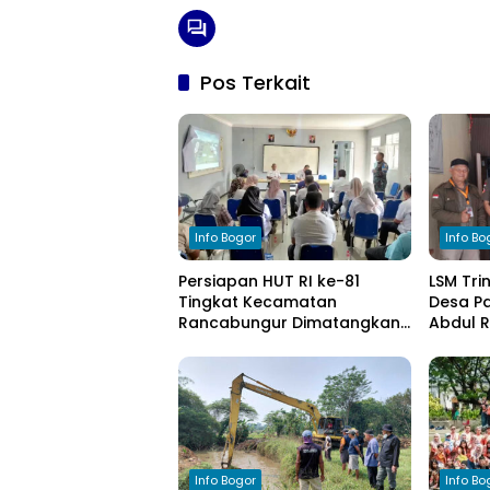
Pos Terkait
Info Bogor
Info Bo
Persiapan HUT RI ke-81
LSM Tri
Tingkat Kecamatan
Desa Pa
Rancabungur Dimatangkan
Abdul 
di Desa Cimulang, Libatkan
Komitm
Seluruh Elemen Masyarakat
Pengel
Info Bogor
Info Bo