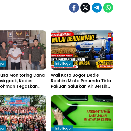
gor
Info Bogor
nusa Monitoring Dana
Wali Kota Bogor Dedie
sirgaok, Kades
Rachim Minta Perumda Tirta
Rohman Tegaskan
Pakuan Salurkan Air Bersih
en Transparansi
bagi Warga Terdampak
olaan Anggaran
Kekeringan
gor
Info Bogor