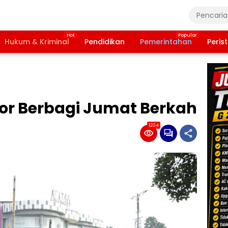
Hukum & Kriminal
Pendidikan
Pemerintahan
Peris
gor Berbagi Jumat Berkah
1204