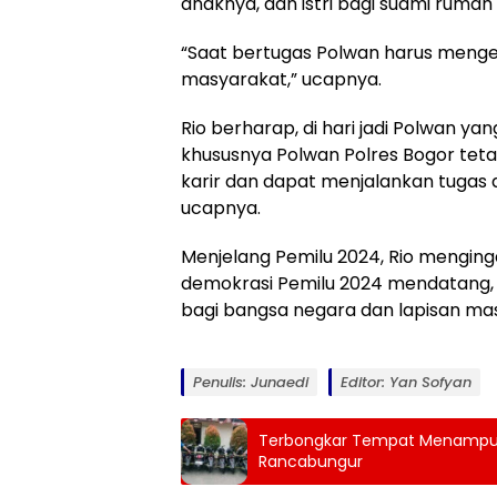
anaknya, dan istri bagi suami rumah
“Saat bertugas Polwan harus meng
masyarakat,” ucapnya.
Rio berharap, di hari jadi Polwan y
khususnya Polwan Polres Bogor tetap
karir dan dapat menjalankan tugas 
ucapnya.
Menjelang Pemilu 2024, Rio mengin
demokrasi Pemilu 2024 mendatang
bagi bangsa negara dan lapisan ma
Penulis: Junaedi
Editor: Yan Sofyan
Terbongkar Tempat Menampung
Rancabungur