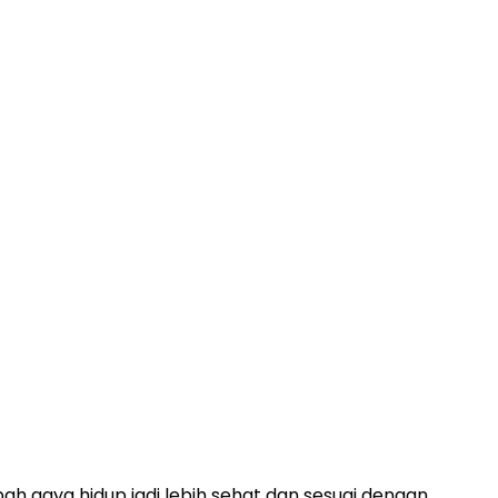
h gaya hidup jadi lebih sehat dan sesuai dengan