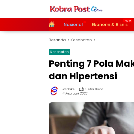
Langsung
ke
konten
Home
Nasional
Ekonomi & Bisnis
Beranda
Kesehatan
Kesehatan
Penting 7 Pola Ma
dan Hipertensi
Redaksi
5 Min Baca
4 Februari 2023