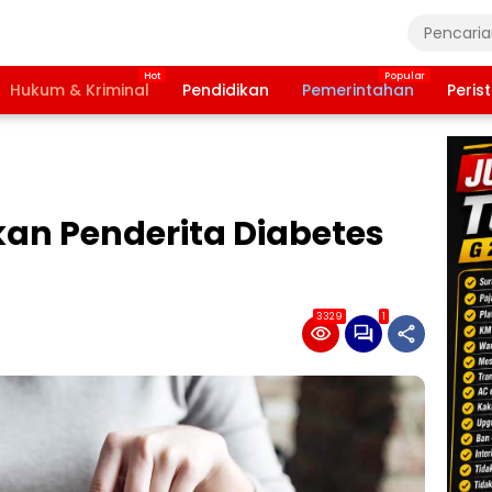
Hukum & Kriminal
Pendidikan
Pemerintahan
Peris
kan Penderita Diabetes
3329
1