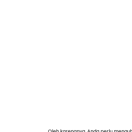
Oleh karenanya, Anda perlu menguba