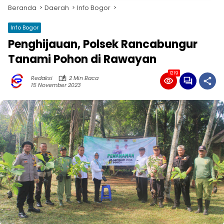
Beranda
Daerah
Info Bogor
Info Bogor
Penghijauan, Polsek Rancabungur
Tanami Pohon di Rawayan
1219
Redaksi
2 Min Baca
15 November 2023