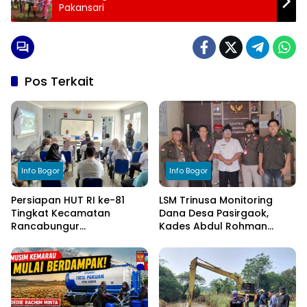
Pakansari
Pos Terkait
Info Bogor
Info Bogor
Persiapan HUT RI ke-81
LSM Trinusa Monitoring
Tingkat Kecamatan
Dana Desa Pasirgaok,
Rancabungur
Kades Abdul Rohman
Dimatangkan di Desa
Tegaskan Komitmen
Cimulang, Libatkan Seluruh
Transparansi Pengelolaan
Elemen Masyarakat
Anggaran