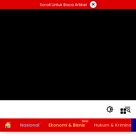
Langsung
×
Scroll Untuk Baca Artikel
ke
konten
Home
Nasional
Ekonomi & Bisnis
Hukum & Kriminal