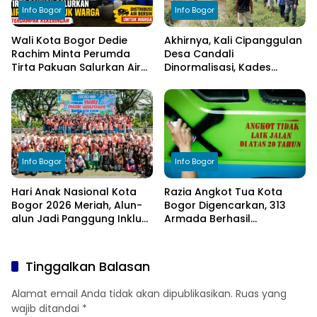
Info Bogor
Info Bogor
Wali Kota Bogor Dedie
Akhirnya, Kali Cipanggulan
Rachim Minta Perumda
Desa Candali
Tirta Pakuan Salurkan Air
Dinormalisasi, Kades
Bersih bagi Warga
Ucapkan Terima Kasih
Terdampak Kekeringan
kepada Bupati Bogor
Info Bogor
Info Bogor
Hari Anak Nasional Kota
Razia Angkot Tua Kota
Bogor 2026 Meriah, Alun-
Bogor Digencarkan, 313
alun Jadi Panggung Inklusi
Armada Berhasil
Anak
Ditertibkan
Tinggalkan Balasan
Alamat email Anda tidak akan dipublikasikan.
Ruas yang
wajib ditandai
*