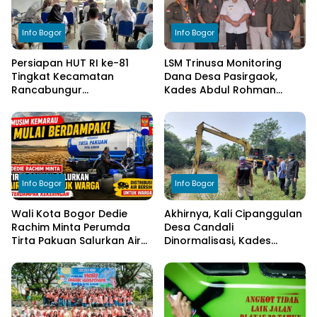
Info Bogor
Info Bogor
Persiapan HUT RI ke-81
LSM Trinusa Monitoring
Tingkat Kecamatan
Dana Desa Pasirgaok,
Rancabungur
Kades Abdul Rohman
Dimatangkan di Desa
Tegaskan Komitmen
Cimulang, Libatkan Seluruh
Transparansi Pengelolaan
Elemen Masyarakat
Anggaran
Info Bogor
Info Bogor
Wali Kota Bogor Dedie
Akhirnya, Kali Cipanggulan
Rachim Minta Perumda
Desa Candali
Tirta Pakuan Salurkan Air
Dinormalisasi, Kades
Bersih bagi Warga
Ucapkan Terima Kasih
Terdampak Kekeringan
kepada Bupati Bogor