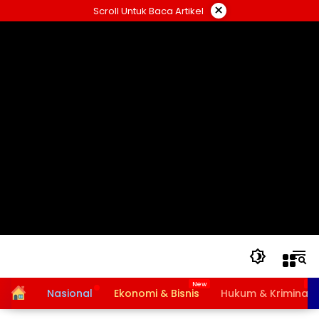
Langsung
×
Scroll Untuk Baca Artikel
ke
konten
Home
Nasional
Ekonomi & Bisnis
Hukum & Kriminal