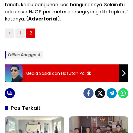
tanah, kalau bangunan luas bangunannya. Selain itu
ada unsur NJOP per meter persegi yang ditetapkan,”
katanya. (
Advertorial
).
«
1
2
Editor: Rangga A
Media Sosial dan Hasutan Politik
Pos Terkait