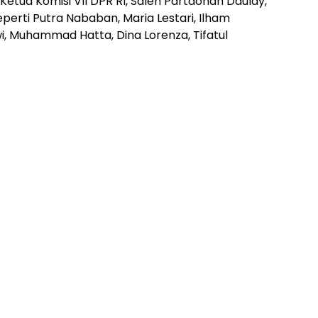
etua Komisi VII DPR RI, Saleh Partaonan Daulay,
perti Putra Nababan, Maria Lestari, Ilham
i, Muhammad Hatta, Dina Lorenza, Tifatul