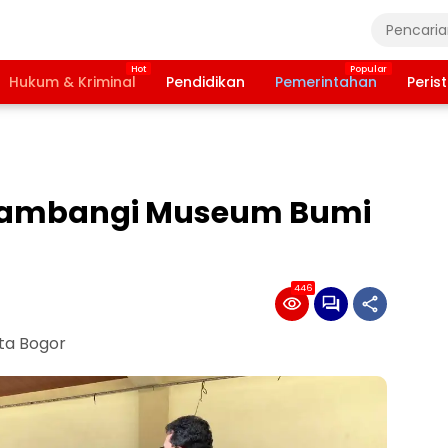
Hukum & Kriminal
Pendidikan
Pemerintahan
Peris
I Sambangi Museum Bumi
446
ta Bogor