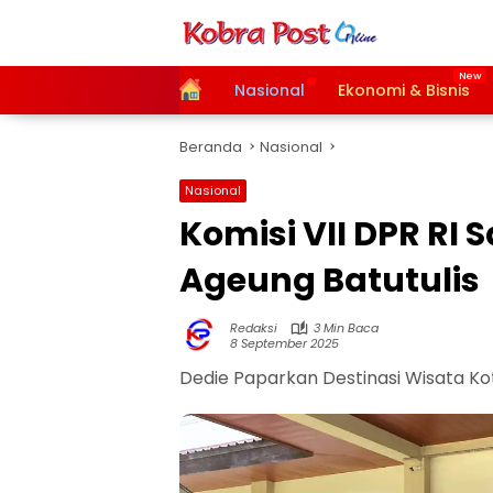
Langsung
ke
konten
Home
Nasional
Ekonomi & Bisnis
Beranda
Nasional
Nasional
Komisi VII DPR R
Ageung Batutulis
Redaksi
3 Min Baca
8 September 2025
Dedie Paparkan Destinasi Wisata Ko