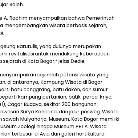
jar Saleh.
edie A. Rachim menyampaikan bahwa Pemerintah
ya mengembangkan wisata berbasis sejarah,
i.
geung Batutulis, yang dulunya merupakan
kami revitalisasi untuk mendukung keberadaan
 sejarah di Kota Bogor,” jelas Dedie.
enyampaikan sejumlah potensi wisata yang
n, di antaranya, Kampung Wisata di Bogor
perti batu conggrang, batu dakon, dan sumur
eperti kampung pertanian, batik, perca, kriya,
l), Cagar Budaya, sekitar 200 bangunan
kawasan Surya Kencana, dan jalur posweg. Wisata
n sawah Mulyaharja. Museum, Kota Bogor memiliki
 Museum Zoologi hingga Museum PETA. Wisata
ian terbesar di Asia dan galeri hortikultura