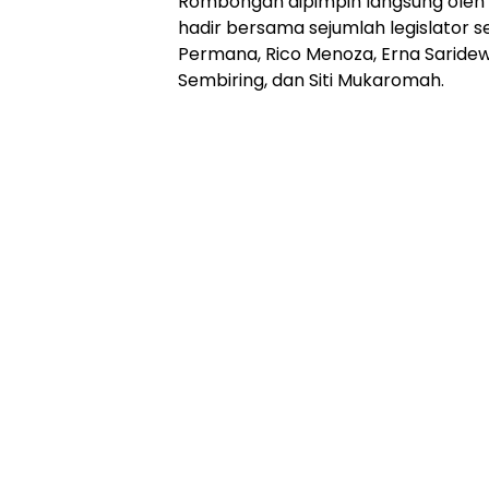
Rombongan dipimpin langsung oleh K
hadir bersama sejumlah legislator se
Permana, Rico Menoza, Erna Saridew
Sembiring, dan Siti Mukaromah.