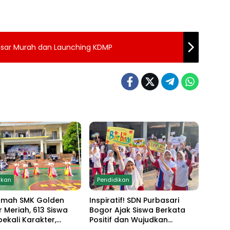
sar Murah dan Launching KDMP
ikan
Pendidikan
amah SMK Golden
Inspiratif! SDN Purbasari
r Meriah, 613 Siswa
Bogor Ajak Siswa Berkata
bekali Karakter,
Positif dan Wujudkan
 Anti Narkoba hingga
Sekolah Ramah Anak