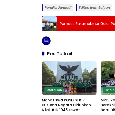
Penulis: Junaedi
Editor: Iyan Sofyan
Pemdes Sukamakmur Gelar Pa
Pos Terkait
Pendidikan
Pendid
Mahasiswa PGSD STKIP
MPLS R
Kusuma Negara Hidupkan
Berakhi
Nilai UUD 1945 Lewat
Baru Di
Educamp Inklusif di
Edukasi