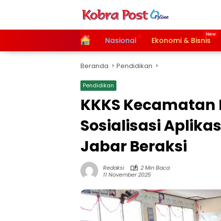
Langsung
ke
konten
Home
Nasional
Ekonomi & Bisnis
Beranda
Pendidikan
Pendidikan
KKKS Kecamatan 
Sosialisasi Aplika
Jabar Beraksi
Redaksi
2 Min Baca
11 November 2025