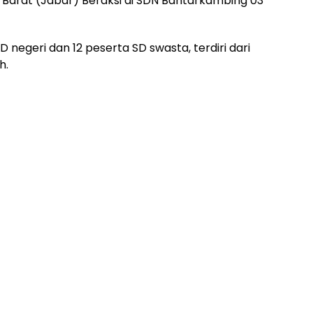
a Barat (Jabar) Beraksi di SDN Bantarkambing 03
 SD negeri dan 12 peserta SD swasta, terdiri dari
h.