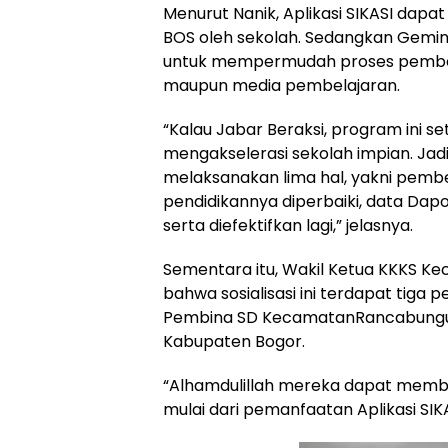
Menurut Nanik, Aplikasi SIKASI da
BOS oleh sekolah. Sedangkan Gemini
untuk mempermudah proses pembela
maupun media pembelajaran.
“Kalau Jabar Beraksi, program ini s
mengakselerasi sekolah impian. Ja
melaksanakan lima hal, yakni pembe
pendidikannya diperbaiki, data Dap
serta diefektifkan lagi,” jelasnya.
Sementara itu, Wakil Ketua KKKS K
bahwa sosialisasi ini terdapat tiga
Pembina SD KecamatanRancabungur,
Kabupaten Bogor.
“Alhamdulillah mereka dapat membe
mulai dari pemanfaatan Aplikasi SIKA