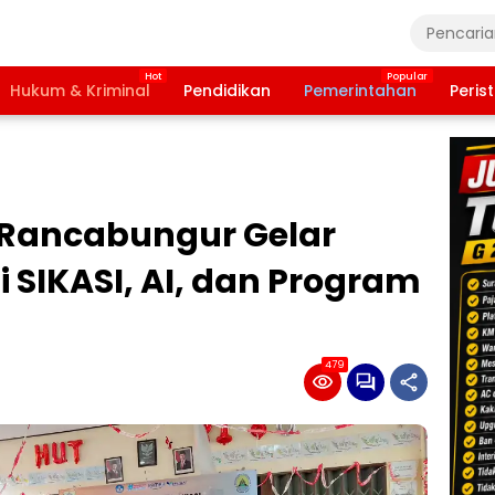
Hukum & Kriminal
Pendidikan
Pemerintahan
Peris
Rancabungur Gelar
si SIKASI, AI, dan Program
479