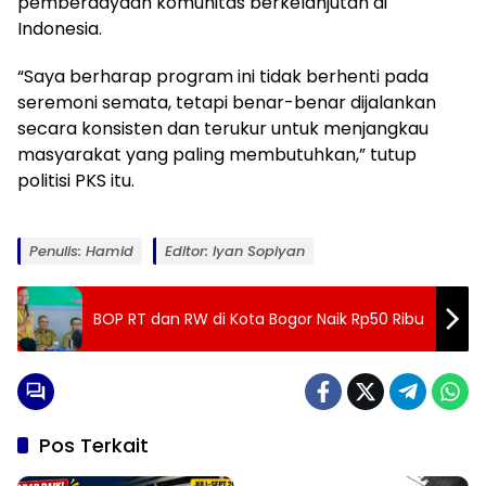
pemberdayaan komunitas berkelanjutan di
Indonesia.
“Saya berharap program ini tidak berhenti pada
seremoni semata, tetapi benar-benar dijalankan
secara konsisten dan terukur untuk menjangkau
masyarakat yang paling membutuhkan,” tutup
politisi PKS itu.
Penulis: Hamid
Editor: Iyan Sopiyan
BOP RT dan RW di Kota Bogor Naik Rp50 Ribu
Pos Terkait