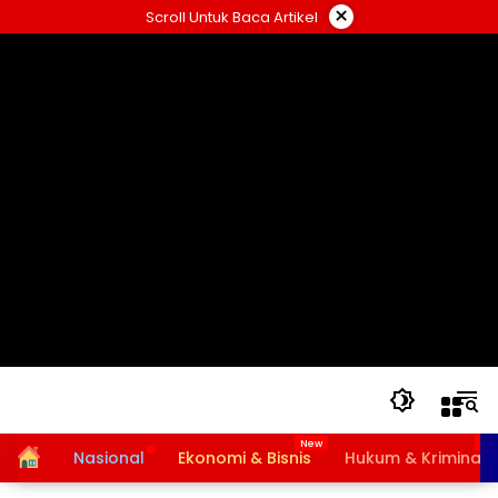
Langsung
×
Scroll Untuk Baca Artikel
ke
konten
Home
Nasional
Ekonomi & Bisnis
Hukum & Kriminal