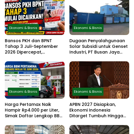
Ekonomi & Bisnis
Ekonomi & Bisnis
Bansos PKH dan BPNT
Dugaan Penyalahgunaan
Tahap 3 Juli-September
Solar Subsidi untuk Genset
2026 Dipercepat,
Industri, PT Busan Jaya
Kemensos Terbitkan Surat
Sukses Akui Pembelian 60
Resmi, Cek Daftar Daerah
Liter BBM
dan Jadwal Pencairan
Ekonomi & Bisnis
Ekonomi & Bisnis
Harga Pertamax Naik
APBN 2027 Disiapkan,
Hampir Rp4.000 per Liter,
Ekonomi Indonesia
Simak Daftar Lengkap BBM
Ditarget Tumbuh Hingga
Pertamina Terbaru Mulai 10
6,5 Persen
Juni 2026