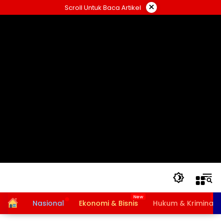
Langsung
×
Scroll Untuk Baca Artikel
ke
konten
Home
Nasional
Ekonomi & Bisnis
Hukum & Kriminal