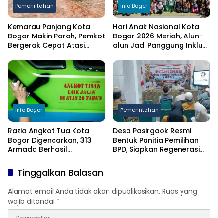
Pemerintahan
Info Bogor
Kemarau Panjang Kota
Hari Anak Nasional Kota
Bogor Makin Parah, Pemkot
Bogor 2026 Meriah, Alun-
Bergerak Cepat Atasi
alun Jadi Panggung Inklusi
Kekeringan
Anak
Info Bogor
Pemerintahan
Razia Angkot Tua Kota
Desa Pasirgaok Resmi
Bogor Digencarkan, 313
Bentuk Panitia Pemilihan
Armada Berhasil
BPD, Siapkan Regenerasi
Ditertibkan
Wakil Masyarakat untuk
Masa Jabatan 8 Tahun
Tinggalkan Balasan
Alamat email Anda tidak akan dipublikasikan.
Ruas yang
wajib ditandai
*