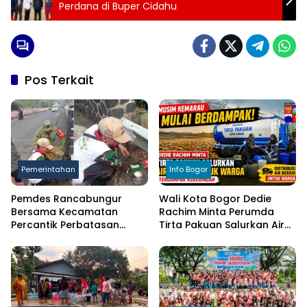
Perdana di Buper Cidahu
Pos Terkait
Pemerintahan
Info Bogor
Pemdes Rancabungur
Wali Kota Bogor Dedie
Bersama Kecamatan
Rachim Minta Perumda
Percantik Perbatasan
Tirta Pakuan Salurkan Air
Ciampea, Cat Pagar Merah
Bersih bagi Warga
Putih Sambut HUT RI ke-81
Terdampak Kekeringan