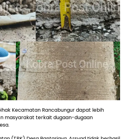
 pihak Kecamatan Rancabungur dapat lebih
an masyarakat terkait dugaan-dugaan
esa.
giatan (TPK) Desa Bantarjaya, Arsyad tidak berhasil