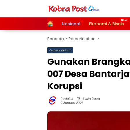
Langsung
ke
konten
Home
Nasional
Ekonomi & Bisnis
Beranda
Pemerintahan
Pemerintahan
Gunakan Brangkal,
007 Desa Bantarja
Korupsi
Redaksi
3 Min Baca
2 Januari 2026