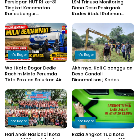
Persiapan HUT RI ke-81
LSM Trinusa Monitoring
Tingkat Kecamatan
Dana Desa Pasirgaok,
Rancabungur
Kades Abdul Rohman
Dimatangkan di Desa
Tegaskan Komitmen
Cimulang, Libatkan Seluruh
Transparansi Pengelolaan
Elemen Masyarakat
Anggaran
Info Bogor
Info Bogor
Wali Kota Bogor Dedie
Akhirnya, Kali Cipanggulan
Rachim Minta Perumda
Desa Candali
Tirta Pakuan Salurkan Air
Dinormalisasi, Kades
Bersih bagi Warga
Ucapkan Terima Kasih
Terdampak Kekeringan
kepada Bupati Bogor
Info Bogor
Info Bogor
Hari Anak Nasional Kota
Razia Angkot Tua Kota