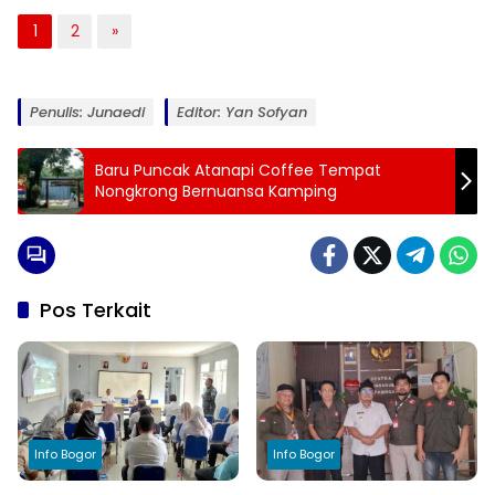
1
2
»
Penulis: Junaedi
Editor: Yan Sofyan
Baru Puncak Atanapi Coffee Tempat
Nongkrong Bernuansa Kamping
Pos Terkait
Info Bogor
Info Bogor