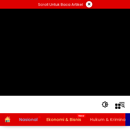
Langsung
×
Scroll Untuk Baca Artikel
ke
konten
Home
Nasional
Ekonomi & Bisnis
Hukum & Kriminal