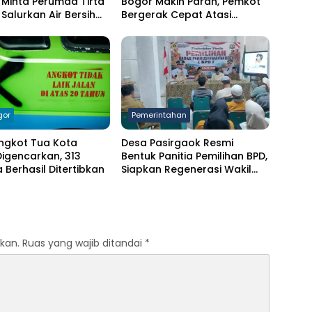
Minta Perumda Tirta
Bogor Makin Parah, Pemkot
Salurkan Air Bersih
Bergerak Cepat Atasi
arga Terdampak
Kekeringan
ngan
gor
Pemerintahan
ngkot Tua Kota
Desa Pasirgaok Resmi
igencarkan, 313
Bentuk Panitia Pemilihan BPD,
Berhasil Ditertibkan
Siapkan Regenerasi Wakil
Masyarakat untuk Masa
Jabatan 8 Tahun
kan.
Ruas yang wajib ditandai
*