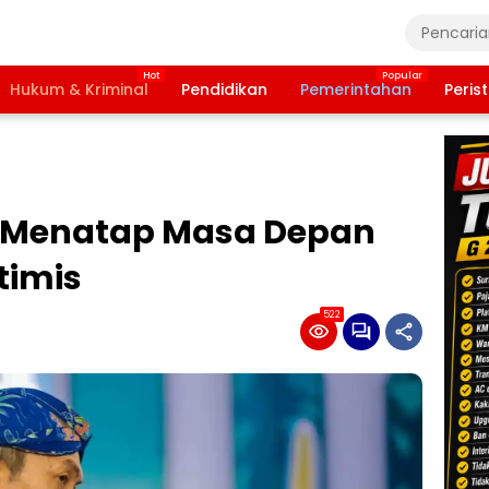
Hukum & Kriminal
Pendidikan
Pemerintahan
Peris
a Menatap Masa Depan
timis
522