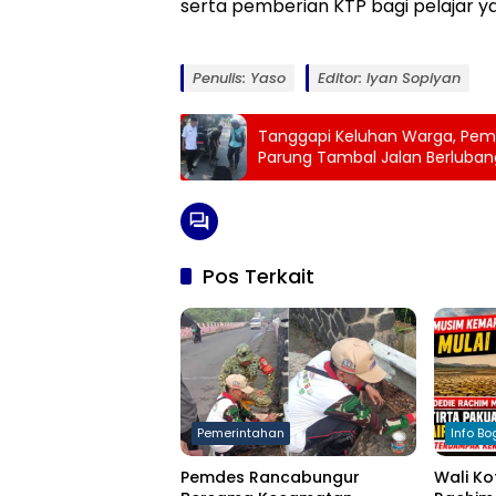
serta pemberian KTP bagi pelajar y
Penulis: Yaso
Editor: Iyan Sopiyan
Tanggapi Keluhan Warga, Pemd
Parung Tambal Jalan Berluban
Pos Terkait
Pemerintahan
Info Bo
Pemdes Rancabungur
Wali Ko