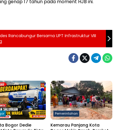
ang genap 17 tahun pada moment HJB ini.
es Rancabungur Bersama UPT Infrastruktur VIII
g
gor
Pemerintahan
ta Bogor Dedie
Kemarau Panjang Kota