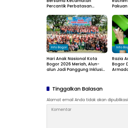
Bersama Kecamatan
Rachim 
Percantik Perbatasan
Pakuan 
Ciampea, Cat Pagar Merah
bagi W
Putih Sambut HUT RI ke-81
Kekeri
Info Bogor
Info Bo
Hari Anak Nasional Kota
Razia A
Bogor 2026 Meriah, Alun-
Bogor D
alun Jadi Panggung Inklusi
Armada 
Anak
Tinggalkan Balasan
Alamat email Anda tidak akan dipublikasi