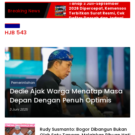
Tahap 3 Juli-September
2026 Dipercepat, Kemensos
Breaking News
Terbitkan Surat Resmi, Cek
Daftar Daerah dan Jadwal
Pencairan
HJB 543
Pemerintahan
Dedie Ajak Warga Menatap Masa
Depan Dengan Penuh Optimis
3 Juni 2025
Rudy Susmanto: Bogor Dibangun Bukan