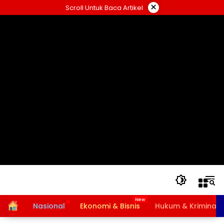
Langsung
×
Scroll Untuk Baca Artikel
ke
konten
Home
Nasional
Ekonomi & Bisnis
Hukum & Kriminal
Bansos PKH dan BPNT