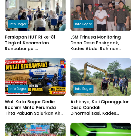
Info Bogor
Info Bogor
Persiapan HUT RI ke-81
LSM Trinusa Monitoring
Tingkat Kecamatan
Dana Desa Pasirgaok,
Rancabungur
Kades Abdul Rohman
Dimatangkan di Desa
Tegaskan Komitmen
Cimulang, Libatkan Seluruh
Transparansi Pengelolaan
Elemen Masyarakat
Anggaran
Info Bogor
Info Bogor
Wali Kota Bogor Dedie
Akhirnya, Kali Cipanggulan
Rachim Minta Perumda
Desa Candali
Tirta Pakuan Salurkan Air
Dinormalisasi, Kades
Bersih bagi Warga
Ucapkan Terima Kasih
Terdampak Kekeringan
kepada Bupati Bogor