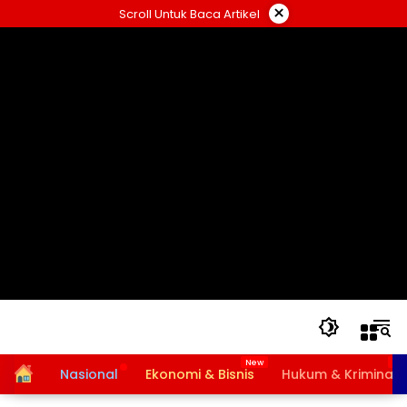
Langsung
×
Scroll Untuk Baca Artikel
ke
konten
Home
Nasional
Ekonomi & Bisnis
Hukum & Kriminal