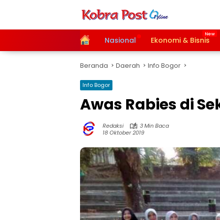
Langsung
ke
konten
Home
Nasional
Ekonomi & Bisnis
Beranda
Daerah
Info Bogor
Info Bogor
Awas Rabies di Sek
Redaksi
3 Min Baca
18 Oktober 2019