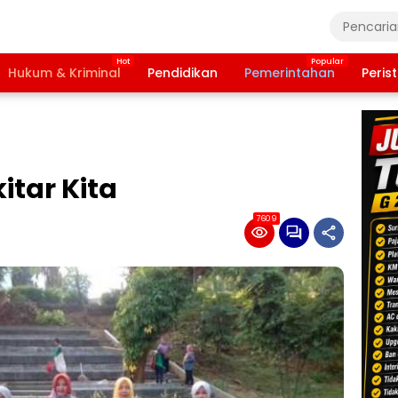
Hukum & Kriminal
Pendidikan
Pemerintahan
Peris
itar Kita
7609