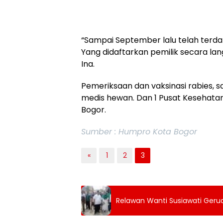
“Sampai September lalu telah terda
Yang didaftarkan pemilik secara lan
Ina.
Pemeriksaan dan vaksinasi rabies, sa
medis hewan. Dan 1 Pusat Kesehatan
Bogor.
Sumber : Humpro Kota Bogor
«
1
2
3
Relawan Wanti Susiawati Gerud