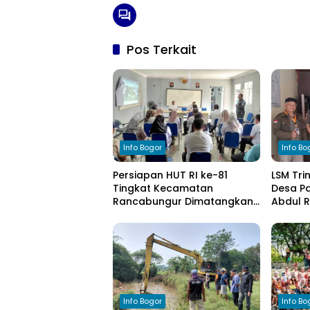
Pos Terkait
Info Bogor
Info Bo
Persiapan HUT RI ke-81
LSM Tri
Tingkat Kecamatan
Desa Pa
Rancabungur Dimatangkan
Abdul 
di Desa Cimulang, Libatkan
Komitm
Seluruh Elemen Masyarakat
Pengel
Info Bogor
Info Bo