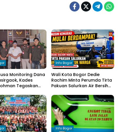
gor
Info Bogor
nusa Monitoring Dana
Wali Kota Bogor Dedie
sirgaok, Kades
Rachim Minta Perumda Tirta
Rohman Tegaskan
Pakuan Salurkan Air Bersih
en Transparansi
bagi Warga Terdampak
olaan Anggaran
Kekeringan
gor
Info Bogor