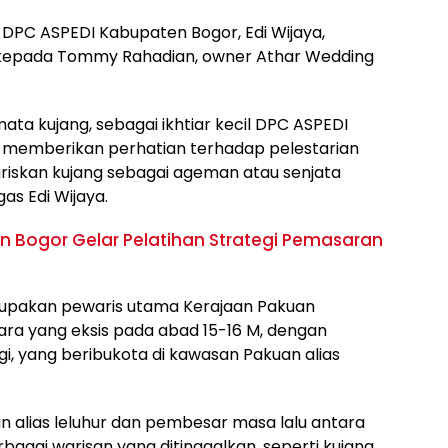
DPC ASPEDI Kabupaten Bogor, Edi Wijaya,
kepada Tommy Rahadian, owner Athar Wedding
ta kujang, sebagai ikhtiar kecil DPC ASPEDI
 memberikan perhatian terhadap pelestarian
iskan kujang sebagai ageman atau senjata
as Edi Wijaya.
 Bogor Gelar Pelatihan Strategi Pemasaran
rupakan pewaris utama Kerajaan Pakuan
tara yang eksis pada abad 15-16 M, dengan
i, yang beribukota di kawasan Pakuan alias
 alias leluhur dan pembesar masa lalu antara
bagai warisan yang ditinggalkan, seperti kujang