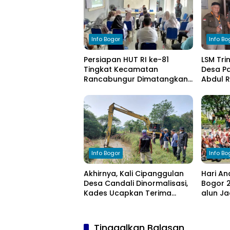
Info Bogor
Info Bo
Persiapan HUT RI ke-81
LSM Tri
Tingkat Kecamatan
Desa Pa
Rancabungur Dimatangkan
Abdul 
di Desa Cimulang, Libatkan
Komitm
Seluruh Elemen Masyarakat
Pengel
Info Bogor
Info Bo
Akhirnya, Kali Cipanggulan
Hari An
Desa Candali Dinormalisasi,
Bogor 2
Kades Ucapkan Terima
alun Ja
Kasih kepada Bupati Bogor
Anak
Tinggalkan Balasan