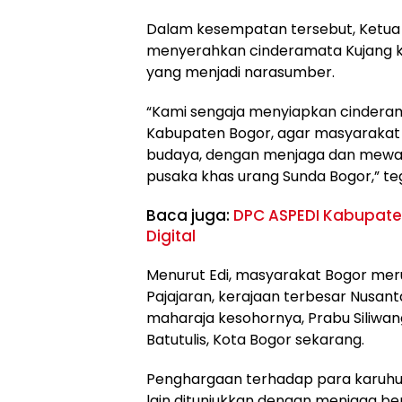
Dalam kesempatan tersebut, Ketua 
menyerahkan cinderamata Kujang 
yang menjadi narasumber.
“Kami sengaja menyiapkan cinderama
Kabupaten Bogor, agar masyarakat
budaya, dengan menjaga dan mewar
pusaka khas urang Sunda Bogor,” teg
Baca juga:
DPC ASPEDI Kabupaten
Digital
Menurut Edi, masyarakat Bogor me
Pajajaran, kerajaan terbesar Nusan
maharaja kesohornya, Prabu Siliwang
Batutulis, Kota Bogor sekarang.
Penghargaan terhadap para karuhun
lain ditunjukkan dengan menjaga ber