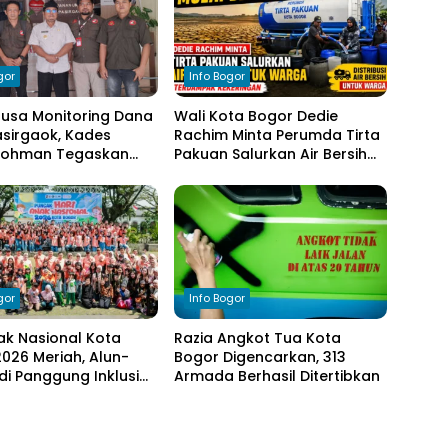
gor
Info Bogor
nusa Monitoring Dana
Wali Kota Bogor Dedie
sirgaok, Kades
Rachim Minta Perumda Tirta
Rohman Tegaskan
Pakuan Salurkan Air Bersih
en Transparansi
bagi Warga Terdampak
olaan Anggaran
Kekeringan
gor
Info Bogor
ak Nasional Kota
Razia Angkot Tua Kota
026 Meriah, Alun-
Bogor Digencarkan, 313
di Panggung Inklusi
Armada Berhasil Ditertibkan