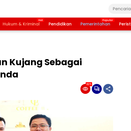
Hukum & Kriminal
Pendidikan
Pemerintahan
Peris
an Kujang Sebagai
unda
825