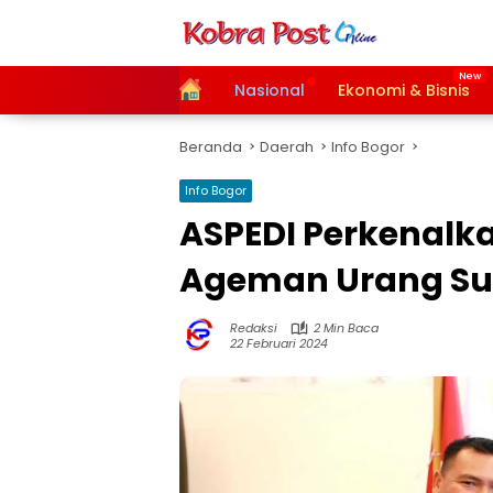
Langsung
ke
konten
Home
Nasional
Ekonomi & Bisnis
Beranda
Daerah
Info Bogor
Info Bogor
ASPEDI Perkenalk
Ageman Urang S
Redaksi
2 Min Baca
22 Februari 2024