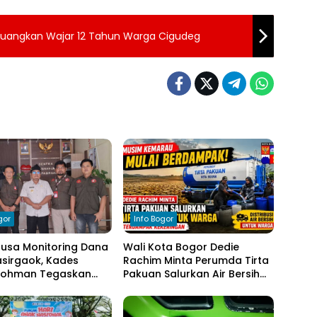
erjuangkan Wajar 12 Tahun Warga Cigudeg
gor
Info Bogor
nusa Monitoring Dana
Wali Kota Bogor Dedie
sirgaok, Kades
Rachim Minta Perumda Tirta
Rohman Tegaskan
Pakuan Salurkan Air Bersih
en Transparansi
bagi Warga Terdampak
olaan Anggaran
Kekeringan