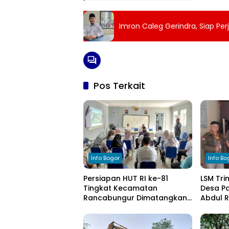
Imron Caleg Gerindra, Siap P
Pos Terkait
Info Bogor
Info Bo
Persiapan HUT RI ke-81
LSM Tri
Tingkat Kecamatan
Desa Pa
Rancabungur Dimatangkan
Abdul 
di Desa Cimulang, Libatkan
Komitm
Seluruh Elemen Masyarakat
Pengel