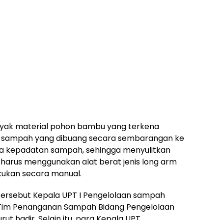
ak material pohon bambu yang terkena
a sampah yang dibuang secara sembarangan ke
a kepadatan sampah, sehingga menyulitkan
arus menggunakan alat berat jenis long arm
akukan secara manual.
 tersebut Kepala UPT I Pengelolaan sampah
or Tim Penanganan Sampah Bidang Pengelolaan
ut hadir. Selain itu, para Kepala UPT