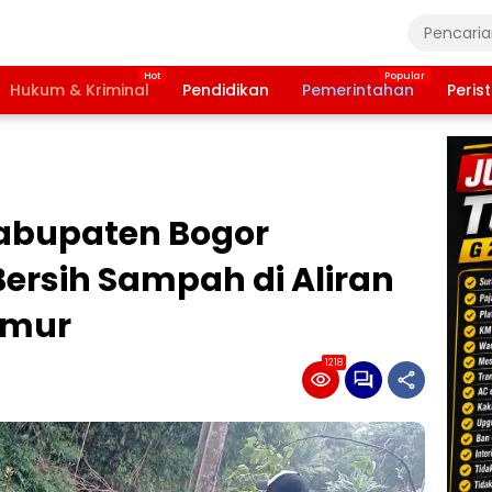
Hukum & Kriminal
Pendidikan
Pemerintahan
Peris
Kabupaten Bogor
ersih Sampah di Aliran
imur
1218