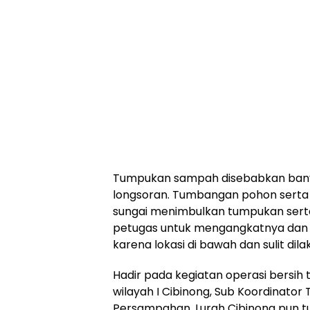
Tumpukan sampah disebabkan bany
longsoran. Tumbangan pohon sert
sungai menimbulkan tumpukan sert
petugas untuk mengangkatnya dan h
karena lokasi di bawah dan sulit dil
Hadir pada kegiatan operasi bersih
wilayah I Cibinong, Sub Koordinat
Persampahan, Lurah Cibinong pun tur