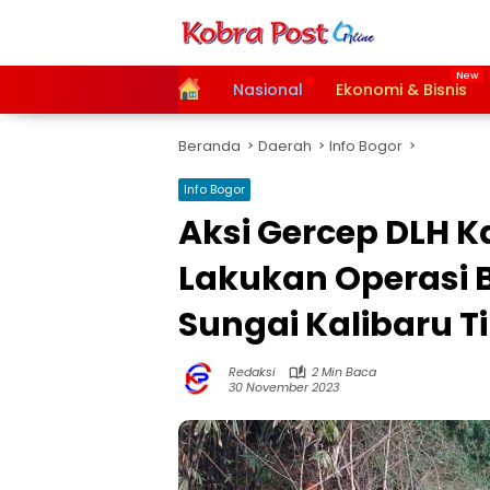
Langsung
ke
konten
Home
Nasional
Ekonomi & Bisnis
Beranda
Daerah
Info Bogor
Info Bogor
Aksi Gercep DLH 
Lakukan Operasi B
Sungai Kalibaru T
Redaksi
2 Min Baca
30 November 2023