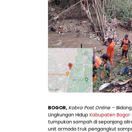
BOGOR,
Kobra Post Online
– Bidan
Lingkungan Hidup
Kabupaten Bogor
tumpukan sampah di sepanjang alira
unit armada truk pengangkut samp