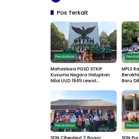
Pos Terkait
Pendidikan
Pendid
Mahasiswa PGSD STKIP
MPLS R
Kusuma Negara Hidupkan
Berakhi
Nilai UUD 1945 Lewat
Baru Di
Educamp Inklusif di
Edukasi
Monumen Pancasila Sakti
Demo Ek
Pendidikan
Pendid
SDN Ciheuleut 2 Bogor
SDN Pur