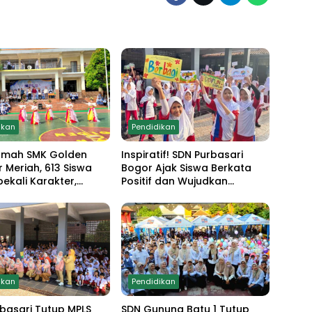
ikan
Pendidikan
amah SMK Golden
Inspiratif! SDN Purbasari
r Meriah, 613 Siswa
Bogor Ajak Siswa Berkata
bekali Karakter,
Positif dan Wujudkan
 Anti Narkoba hingga
Sekolah Ramah Anak
strakurikuler
ikan
Pendidikan
basari Tutup MPLS
SDN Gunung Batu 1 Tutup