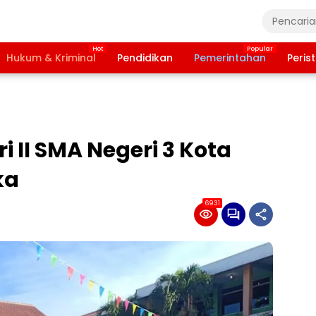
Hukum & Kriminal
Pendidikan
Pemerintahan
Peris
i II SMA Negeri 3 Kota
ka
6931