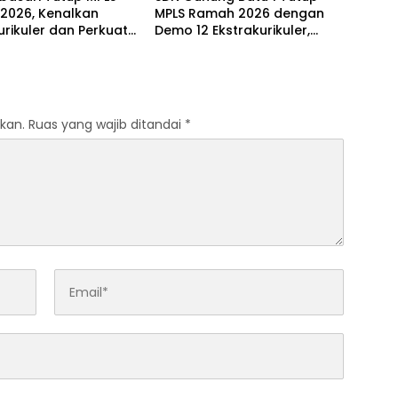
2026, Kenalkan
MPLS Ramah 2026 dengan
urikuler dan Perkuat
Demo 12 Ekstrakurikuler,
en Sekolah Anti-
Santunan 25 Anak Yatim,
g
dan Komitmen Cetak Siswa
Berprestasi
kan.
Ruas yang wajib ditandai
*