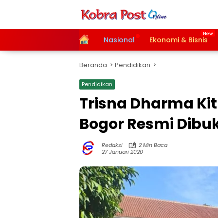
Langsung
ke
konten
Home
Nasional
Ekonomi & Bisnis
Beranda
Pendidikan
Pendidikan
Trisna Dharma Kitr
Bogor Resmi Dibu
Redaksi
2 Min Baca
27 Januari 2020