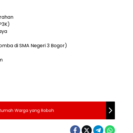
:
rahan
P3K)
aya
lomba di SMA Negeri 3 Bogor)
am
 Rumah Warga yang Roboh