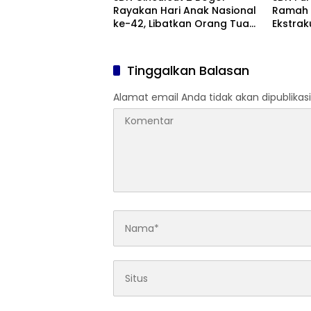
Rayakan Hari Anak Nasional
Ramah 
ke-42, Libatkan Orang Tua
Ekstrak
dan Gelar Lomba Edukatif
Komitm
untuk Cetak Generasi
Bullyin
Berprestasi
Tinggalkan Balasan
Alamat email Anda tidak akan dipublikasi