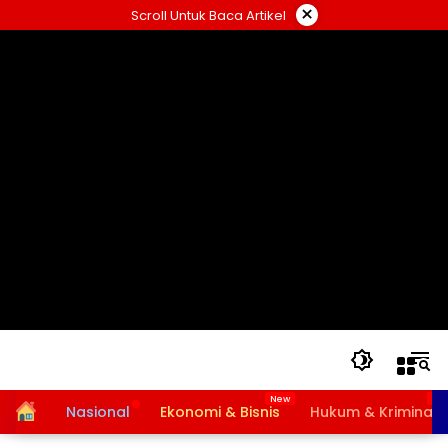
Langsung
×
Scroll Untuk Baca Artikel
ke
konten
Home
Nasional
Ekonomi & Bisnis
Hukum & Kriminal