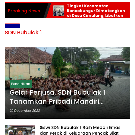
Persiapan HUT RI ke-81
Tingkat Kecamatan
Breaking News
Rancabungur Dimatangkan
di Desa Cimulang, Libatkan
Seluruh Elemen Masyarakat
SDN Bubulak 1
Pendidikan
Gelar Perjusa, SDN Bubulak 1
Tanamkan Pribadi Mandiri
Kepada Siswa
22 Desember 2023
Siswi SDN Bubulak 1 Raih Medali Emas
dan Perak di Kejuaraan Pencak Silat