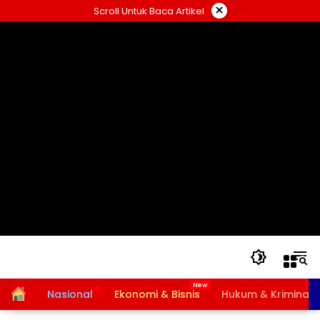
Langsung
×
Scroll Untuk Baca Artikel
ke
konten
Home
Nasional
Ekonomi & Bisnis
Hukum & Kriminal
Bansos PKH dan BPNT