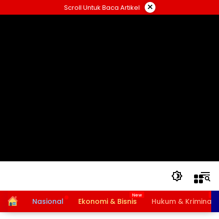
Langsung
×
Scroll Untuk Baca Artikel
ke
konten
Home
Nasional
Ekonomi & Bisnis
Hukum & Kriminal