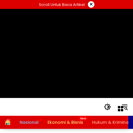
Langsung
×
Scroll Untuk Baca Artikel
ke
konten
Home
Nasional
Ekonomi & Bisnis
Hukum & Kriminal
Bansos PKH dan BPNT