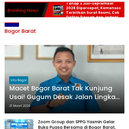
Tahap 3 Juli-September
2026 Dipercepat, Kemensos
Breaking News
Terbitkan Surat Resmi, Cek
Daftar Daerah dan Jadwal
Pencairan
Bogor Barat
Info Bogor
Macet Bogor Barat Tak Kunjung
Usai! Gugum Desak Jalan Lingkar
Leuwiliang–Rancabungur Segera
31 Maret 2026
Dikebut
Zoom Group dan SPPG Yasmin Gelar
Buka Puasa Bersama di Bogor Barat,