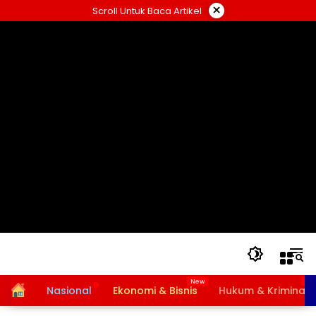
Langsung
×
Scroll Untuk Baca Artikel
ke
konten
Home
Nasional
Ekonomi & Bisnis
Hukum & Kriminal
Bansos PKH dan BPNT