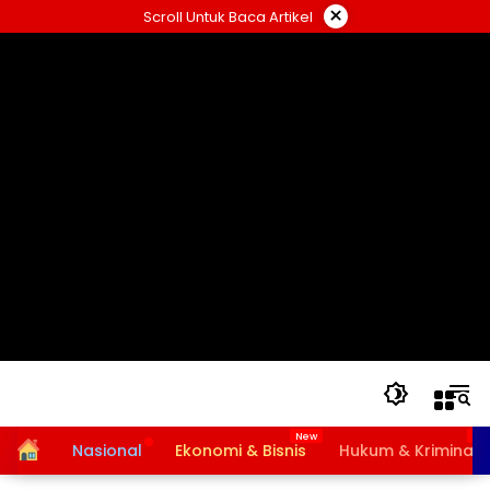
Langsung
×
Scroll Untuk Baca Artikel
ke
konten
Home
Nasional
Ekonomi & Bisnis
Hukum & Kriminal