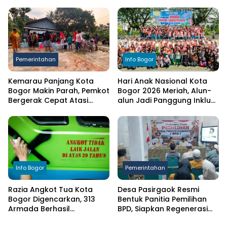
Ciampea, Cat Pagar Merah
Bersih bagi Warga
Putih Sambut HUT RI ke-81
Terdampak Kekeringan
Pemerintahan
Info Bogor
Kemarau Panjang Kota
Hari Anak Nasional Kota
Bogor Makin Parah, Pemkot
Bogor 2026 Meriah, Alun-
Bergerak Cepat Atasi
alun Jadi Panggung Inklusi
Kekeringan
Anak
Info Bogor
Pemerintahan
Razia Angkot Tua Kota
Desa Pasirgaok Resmi
Bogor Digencarkan, 313
Bentuk Panitia Pemilihan
Armada Berhasil
BPD, Siapkan Regenerasi
Ditertibkan
Wakil Masyarakat untuk