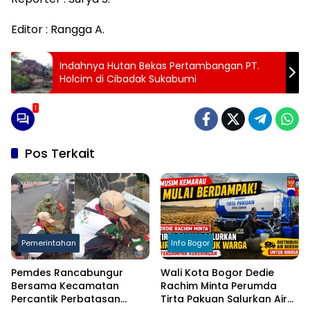
Editor : Rangga A.
Indahnya Hutan Bekas Pertambangan PT.
Holcim di Cibadak Sukabumi
1
Pos Terkait
Pemerintahan
Info Bogor
Pemdes Rancabungur
Wali Kota Bogor Dedie
Bersama Kecamatan
Rachim Minta Perumda
Percantik Perbatasan
Tirta Pakuan Salurkan Air