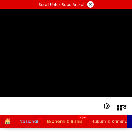
Langsung
×
Scroll Untuk Baca Artikel
ke
konten
Home
Nasional
Ekonomi & Bisnis
Hukum & Kriminal