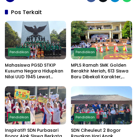
Pos Terkait
Pendidikan
Pendidikan
Mahasiswa PGSD STKIP
MPLS Ramah SMK Golden
Kusuma Negara Hidupkan
Berakhir Meriah, 613 Siswa
Nilai UUD 1945 Lewat
Baru Dibekali Karakter,
Educamp Inklusif di
Edukasi Anti Narkoba
Monumen Pancasila Sakti
hingga Demo
Ekstrakurikuler
Pendidikan
Pendidikan
Inspiratif! SDN Purbasari
SDN Ciheuleut 2 Bogor
Bogor Ajak Siswa Berkata
Rayakan Hari Anak