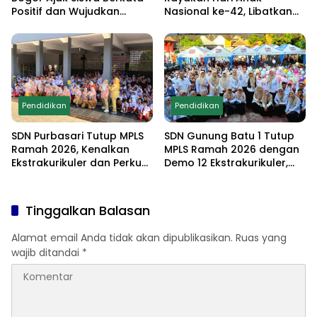
Positif dan Wujudkan
Nasional ke-42, Libatkan
Sekolah Ramah Anak
Orang Tua dan Gelar
Lomba Edukatif untuk
Cetak Generasi
Berprestasi
Pendidikan
Pendidikan
SDN Purbasari Tutup MPLS
SDN Gunung Batu 1 Tutup
Ramah 2026, Kenalkan
MPLS Ramah 2026 dengan
Ekstrakurikuler dan Perkuat
Demo 12 Ekstrakurikuler,
Komitmen Sekolah Anti-
Santunan 25 Anak Yatim,
Bullying
dan Komitmen Cetak Siswa
Berprestasi
Tinggalkan Balasan
Alamat email Anda tidak akan dipublikasikan.
Ruas yang
wajib ditandai
*