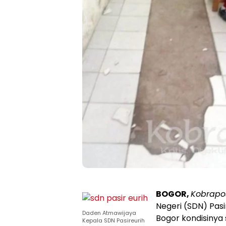
BOGOR,
K
obrapo
Negeri (SDN) Pas
Daden Atmawijaya
Bogor kondisinya
Kepala SDN Pasireurih