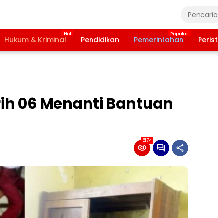
Hukum & Kriminal
Pendidikan
Pemerintahan
Peris
urih 06 Menanti Bantuan
5174