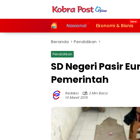
Langsung
ke
konten
Home
Nasional
Ekonomi & Bisnis
Beranda
Pendidikan
Pendidikan
SD Negeri Pasir E
Pemerintah
Redaksi
2 Min Baca
14 Maret 2019