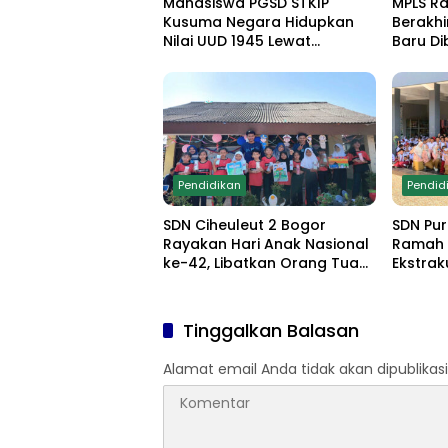
Mahasiswa PGSD STKIP
MPLS R
Kusuma Negara Hidupkan
Berakhi
Nilai UUD 1945 Lewat
Baru Di
Educamp Inklusif di
Edukasi
Monumen Pancasila Sakti
Demo Ek
Pendidikan
Pendid
SDN Ciheuleut 2 Bogor
SDN Pur
Rayakan Hari Anak Nasional
Ramah 
ke-42, Libatkan Orang Tua
Ekstrak
dan Gelar Lomba Edukatif
Komitm
untuk Cetak Generasi
Bullyin
Berprestasi
Tinggalkan Balasan
Alamat email Anda tidak akan dipublikasi