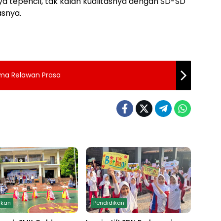
ya tepencil, tak kalah kualitasnya dengan SD-SD
asnya.
ma Relawan Prasa
ikan
Pendidikan