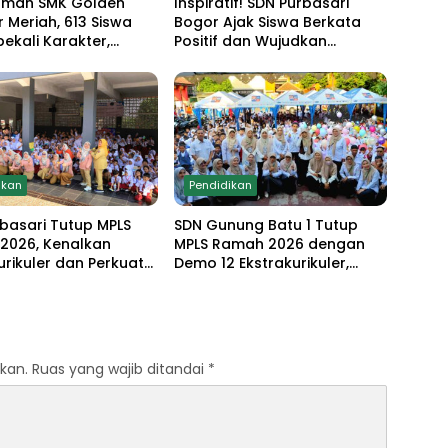
amah SMK Golden
Inspiratif! SDN Purbasari
r Meriah, 613 Siswa
Bogor Ajak Siswa Berkata
bekali Karakter,
Positif dan Wujudkan
 Anti Narkoba hingga
Sekolah Ramah Anak
strakurikuler
ikan
Pendidikan
basari Tutup MPLS
SDN Gunung Batu 1 Tutup
2026, Kenalkan
MPLS Ramah 2026 dengan
urikuler dan Perkuat
Demo 12 Ekstrakurikuler,
en Sekolah Anti-
Santunan 25 Anak Yatim,
g
dan Komitmen Cetak Siswa
Berprestasi
kan.
Ruas yang wajib ditandai
*