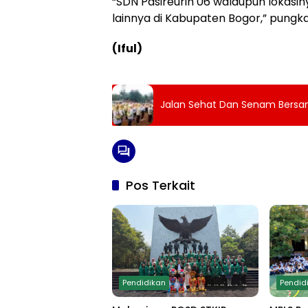
“SDN Pasireurih 06 walaupun lokasin
lainnya di Kabupaten Bogor,” pungk
(Iful)
Jalan Sehat Dan Senam Bersa
Pos Terkait
Pendidikan
Pendid