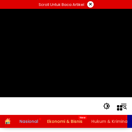
Langsung
×
Scroll Untuk Baca Artikel
ke
konten
Home
Nasional
Ekonomi & Bisnis
Hukum & Kriminal