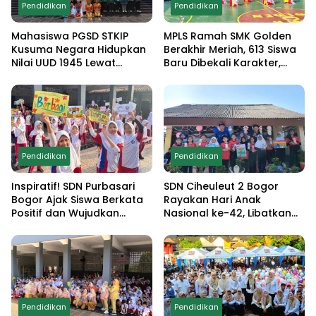
Pendidikan
Pendidikan
Mahasiswa PGSD STKIP
MPLS Ramah SMK Golden
Kusuma Negara Hidupkan
Berakhir Meriah, 613 Siswa
Nilai UUD 1945 Lewat
Baru Dibekali Karakter,
Educamp Inklusif di
Edukasi Anti Narkoba
Monumen Pancasila Sakti
hingga Demo
Ekstrakurikuler
Pendidikan
Pendidikan
Inspiratif! SDN Purbasari
SDN Ciheuleut 2 Bogor
Bogor Ajak Siswa Berkata
Rayakan Hari Anak
Positif dan Wujudkan
Nasional ke-42, Libatkan
Sekolah Ramah Anak
Orang Tua dan Gelar
Lomba Edukatif untuk
Cetak Generasi
Berprestasi
Pendidikan
Pendidikan