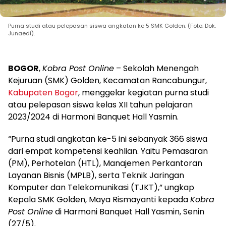
Purna studi atau pelepasan siswa angkatan ke 5 SMK Golden. (Foto: Dok.
Junaedi).
BOGOR
,
Kobra Post Online
– Sekolah Menengah
Kejuruan (SMK) Golden, Kecamatan Rancabungur,
Kabupaten Bogor
, menggelar kegiatan purna studi
atau pelepasan siswa kelas XII tahun pelajaran
2023/2024 di Harmoni Banquet Hall Yasmin.
“Purna studi angkatan ke-5 ini sebanyak 366 siswa
dari empat kompetensi keahlian. Yaitu Pemasaran
(PM), Perhotelan (HTL), Manajemen Perkantoran
Layanan Bisnis (MPLB), serta Teknik Jaringan
Komputer dan Telekomunikasi (TJKT),” ungkap
Kepala SMK Golden, Maya Rismayanti kepada
Kobra
Post Online
di Harmoni Banquet Hall Yasmin, Senin
(27/5).