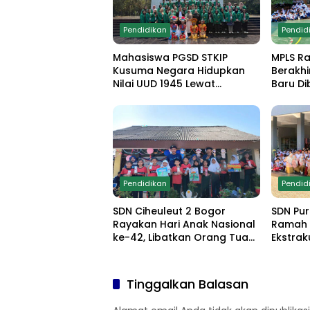
Pendidikan
Pendid
Mahasiswa PGSD STKIP
MPLS R
Kusuma Negara Hidupkan
Berakhi
Nilai UUD 1945 Lewat
Baru Di
Educamp Inklusif di
Edukasi
Monumen Pancasila Sakti
Demo Ek
Pendidikan
Pendid
SDN Ciheuleut 2 Bogor
SDN Pur
Rayakan Hari Anak Nasional
Ramah 
ke-42, Libatkan Orang Tua
Ekstrak
dan Gelar Lomba Edukatif
Komitm
untuk Cetak Generasi
Bullyin
Berprestasi
Tinggalkan Balasan