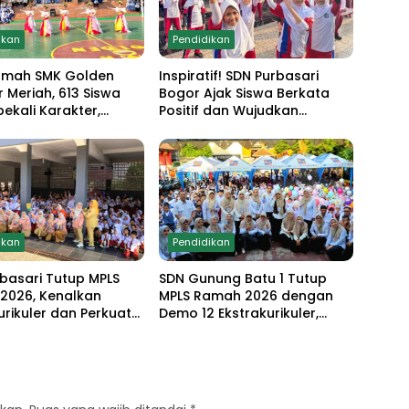
ikan
Pendidikan
amah SMK Golden
Inspiratif! SDN Purbasari
r Meriah, 613 Siswa
Bogor Ajak Siswa Berkata
bekali Karakter,
Positif dan Wujudkan
 Anti Narkoba hingga
Sekolah Ramah Anak
strakurikuler
ikan
Pendidikan
basari Tutup MPLS
SDN Gunung Batu 1 Tutup
2026, Kenalkan
MPLS Ramah 2026 dengan
urikuler dan Perkuat
Demo 12 Ekstrakurikuler,
en Sekolah Anti-
Santunan 25 Anak Yatim,
g
dan Komitmen Cetak Siswa
Berprestasi