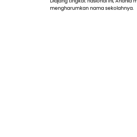
Diajang tingkat nasional ini, Ahdhia 
mengharumkan nama sekolahnya.