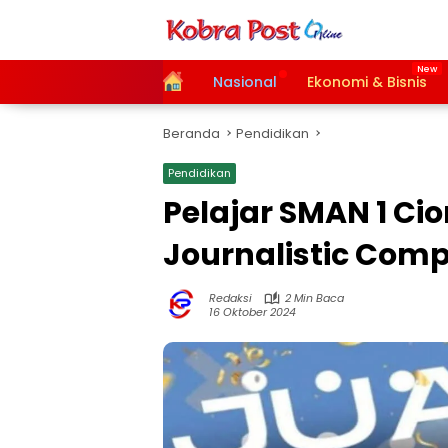
Langsung
ke
konten
Home
Nasional
Ekonomi & Bisnis
Beranda
Pendidikan
Pendidikan
Pelajar SMAN 1 C
Journalistic Comp
Redaksi
2 Min Baca
16 Oktober 2024