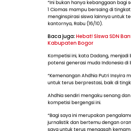
“Ini bukan hanya kebanggaan bagi se
1 Ciomas mampu bersaing di tingkat 
menginspirasi siswa lainnya untuk te
kantornya, Rabu (16/10).
Baca juga:
Hebat! Siswa SDN Bant
Kabupaten Bogor
Kompetisi ini, kata Dadang, menjad
potensi generasi muda Indonesia di bi
“Kemenangan Ahdhia Putri Insyira men
untuk terus berprestasi, baik di tin
Ahdhia sendiri mengaku senang d
kompetisi bergengsi ini.
“Bagi saya ini merupakan pengalama
jurnalistik dan bertemu dengan or
saya untuk terus mengasah kemampua