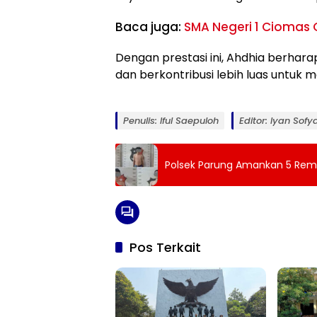
Baca juga:
SMA Negeri 1 Ciomas 
Dengan prestasi ini, Ahdhia berharap
dan berkontribusi lebih luas untuk 
Penulis: Iful Saepuloh
Editor: Iyan Sofy
Polsek Parung Amankan 5 Rema
Pos Terkait