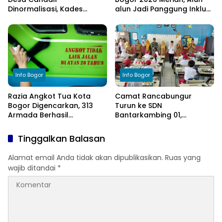
Dinormalisasi, Kades
alun Jadi Panggung Inklusi
Ucapkan Terima Kasih
Anak
kepada Bupati Bogor
Info Bogor
Info Bogor
Razia Angkot Tua Kota
Camat Rancabungur
Bogor Digencarkan, 313
Turun ke SDN
Armada Berhasil
Bantarkambing 01,
Ditertibkan
Program KAMI Mendengar
Ungkap Kekurangan 9
Tinggalkan Balasan
Ruang Kelas dan 8 Guru
Alamat email Anda tidak akan dipublikasikan.
Ruas yang
wajib ditandai
*