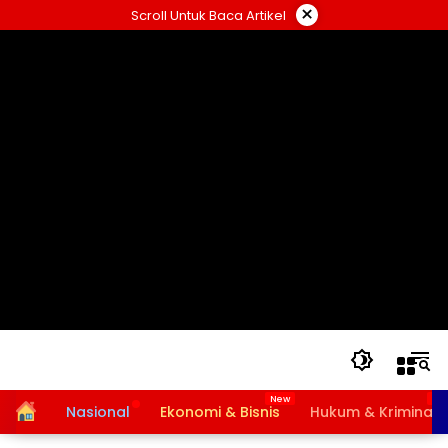
Langsung
×
Scroll Untuk Baca Artikel
ke
konten
Home
Nasional
Ekonomi & Bisnis
Hukum & Kriminal