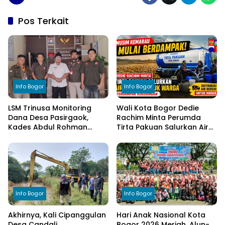
Pos Terkait
Info Bogor
Info Bogor
LSM Trinusa Monitoring
Wali Kota Bogor Dedie
Dana Desa Pasirgaok,
Rachim Minta Perumda
Kades Abdul Rohman
Tirta Pakuan Salurkan Air
Tegaskan Komitmen
Bersih bagi Warga
Transparansi Pengelolaan
Terdampak Kekeringan
Anggaran
Info Bogor
Info Bogor
Akhirnya, Kali Cipanggulan
Hari Anak Nasional Kota
Desa Candali
Bogor 2026 Meriah, Alun-