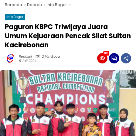
Beranda
Daerah
Info Bogor
Info Bogor
Paguron KBPC Triwijaya Juara
Umum Kejuaraan Pencak Silat Sultan
Kacirebonan
1118
Redaksi
2 Min Baca
8 Juli 2024