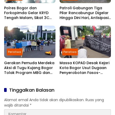
Polres Bogor dan
Patroli Gabungan Tiga
Forkopimda Gelar KRYD
Pilar Rancabungur Digelar
Tengah Malam, Sikat 3C
Hingga Dini Hari, Antisipasi
dan Jaga Keamanan
Gangguan Kamtibmas
Kabupaten Bogor
Selama Ramadan
Peristiwa
Peristiwa
Gerakan Pemuda Merdeka
Massa KOPAD Desak Kejari
Aksi di Tugu Kujang Bogor
Kota Bogor Usut Dugaan
Tolak Program MBG dan
Penyerobotan Fasos-
Koperasi Merah Putih
Fasum di Cimahpar
Tinggalkan Balasan
Alamat email Anda tidak akan dipublikasikan.
Ruas yang
wajib ditandai
*