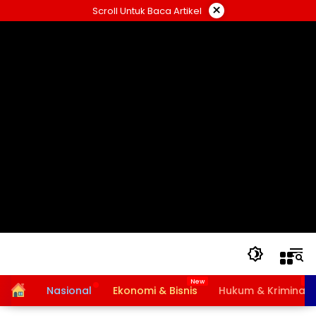
Langsung
×
Scroll Untuk Baca Artikel
ke
konten
Home
Nasional
Ekonomi & Bisnis
Hukum & Kriminal