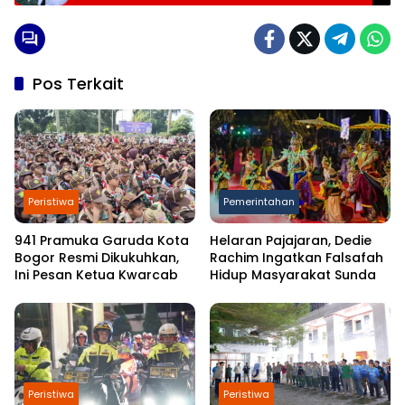
Pos Terkait
Peristiwa
Pemerintahan
941 Pramuka Garuda Kota
Helaran Pajajaran, Dedie
Bogor Resmi Dikukuhkan,
Rachim Ingatkan Falsafah
Ini Pesan Ketua Kwarcab
Hidup Masyarakat Sunda
Peristiwa
Peristiwa