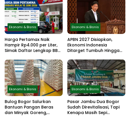
dan Jadwal Pencairan
Ekonomi & Bisnis
Ekonomi & Bisnis
Harga Pertamax Naik
APBN 2027 Disiapkan,
Hampir Rp4.000 per Liter,
Ekonomi Indonesia
Simak Daftar Lengkap BBM
Ditarget Tumbuh Hingga
Pertamina Terbaru Mulai 10
6,5 Persen
Juni 2026
Ekonomi & Bisnis
Ekonomi & Bisnis
Bulog Bogor Salurkan
Pasar Jambu Dua Bogor
Bantuan Pangan Beras
Sudah Direvitalisasi, Tapi
dan Minyak Goreng,
Kenapa Masih Sepi
Distribusi Berjalan Lancar
Pedagang?