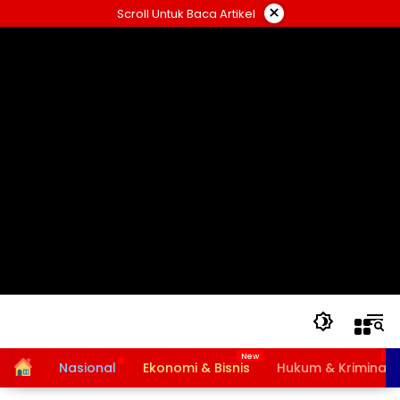
Langsung
×
Scroll Untuk Baca Artikel
ke
konten
Home
Nasional
Ekonomi & Bisnis
Hukum & Kriminal