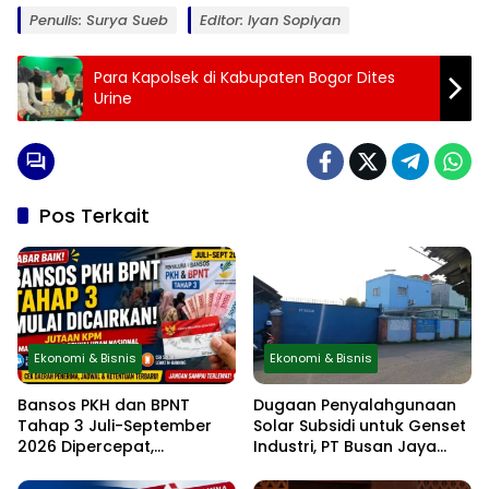
Penulis: Surya Sueb
Editor: Iyan Sopiyan
Para Kapolsek di Kabupaten Bogor Dites
Urine
Pos Terkait
Ekonomi & Bisnis
Ekonomi & Bisnis
Bansos PKH dan BPNT
Dugaan Penyalahgunaan
Tahap 3 Juli-September
Solar Subsidi untuk Genset
2026 Dipercepat,
Industri, PT Busan Jaya
Kemensos Terbitkan Surat
Sukses Akui Pembelian 60
Resmi, Cek Daftar Daerah
Liter BBM