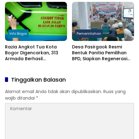
Info Bogor
Pemerintahan
Razia Angkot Tua Kota
Desa Pasirgaok Resmi
Bogor Digencarkan, 313
Bentuk Panitia Pemilihan
Armada Berhasil
BPD, Siapkan Regenerasi
Ditertibkan
Wakil Masyarakat untuk
Masa Jabatan 8 Tahun
Tinggalkan Balasan
Alamat email Anda tidak akan dipublikasikan.
Ruas yang
wajib ditandai
*