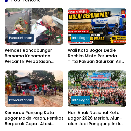
Pemerintahan
Info Bogor
Pemdes Rancabungur
Wali Kota Bogor Dedie
Bersama Kecamatan
Rachim Minta Perumda
Percantik Perbatasan
Tirta Pakuan Salurkan Air
Ciampea, Cat Pagar Merah
Bersih bagi Warga
Putih Sambut HUT RI ke-81
Terdampak Kekeringan
Pemerintahan
Info Bogor
Kemarau Panjang Kota
Hari Anak Nasional Kota
Bogor Makin Parah, Pemkot
Bogor 2026 Meriah, Alun-
Bergerak Cepat Atasi
alun Jadi Panggung Inklusi
Kekeringan
Anak