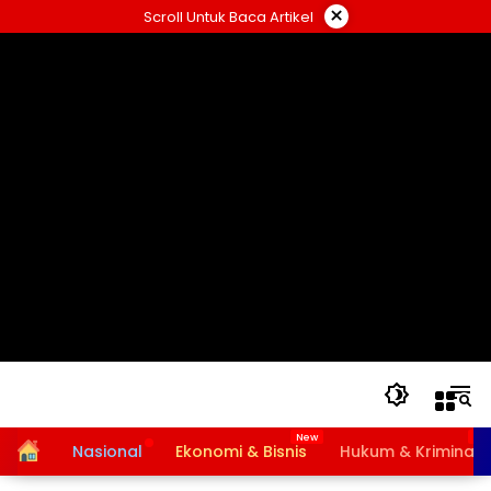
Langsung
×
Scroll Untuk Baca Artikel
ke
konten
Home
Nasional
Ekonomi & Bisnis
Hukum & Kriminal