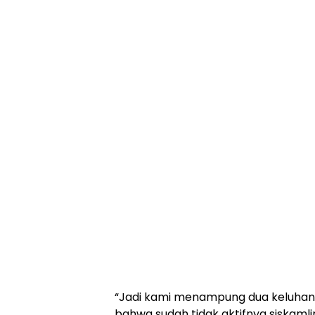
“Jadi kami menampung dua keluhan
bahwa sudah tidak aktifnya siskaml