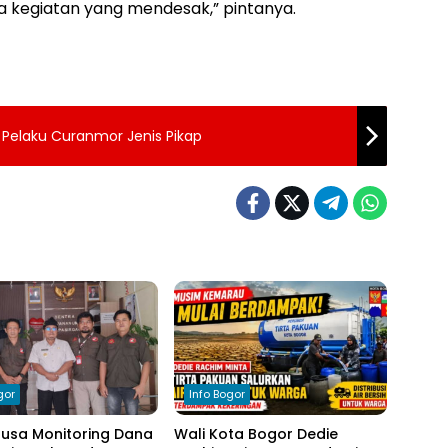
da kegiatan yang mendesak,” pintanya.
 Pelaku Curanmor Jenis Pikap
gor
Info Bogor
nusa Monitoring Dana
Wali Kota Bogor Dedie