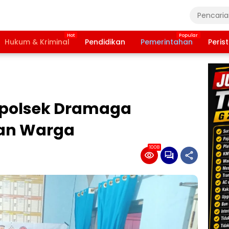
Hukum & Kriminal
Pendidikan
Pemerintahan
Peris
apolsek Dramaga
an Warga
1008