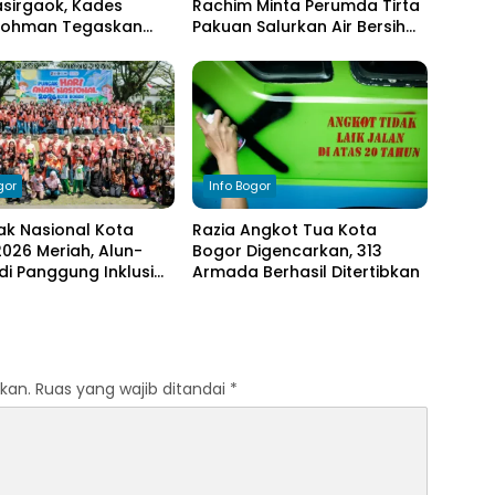
sirgaok, Kades
Rachim Minta Perumda Tirta
Rohman Tegaskan
Pakuan Salurkan Air Bersih
en Transparansi
bagi Warga Terdampak
olaan Anggaran
Kekeringan
gor
Info Bogor
ak Nasional Kota
Razia Angkot Tua Kota
026 Meriah, Alun-
Bogor Digencarkan, 313
di Panggung Inklusi
Armada Berhasil Ditertibkan
kan.
Ruas yang wajib ditandai
*