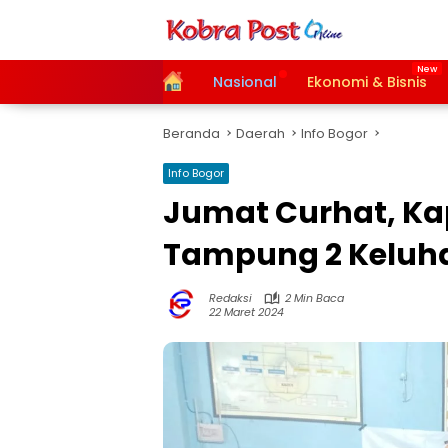
Langsung
ke
konten
Home
Nasional
Ekonomi & Bisnis
Beranda
Daerah
Info Bogor
Info Bogor
Jumat Curhat, K
Tampung 2 Keluh
Redaksi
2 Min Baca
22 Maret 2024