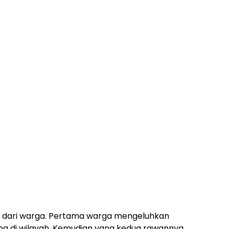
 dari warga. Pertama warga mengeluhkan
ing di wilayah. Kemudian yang kedua rawannya