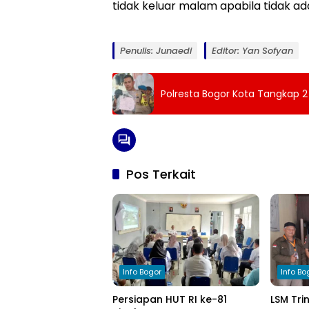
tidak keluar malam apabila tidak a
Penulis: Junaedi
Editor: Yan Sofyan
Polresta Bogor Kota Tangkap 2
Pos Terkait
Info Bogor
Info Bo
Persiapan HUT RI ke-81
LSM Tri