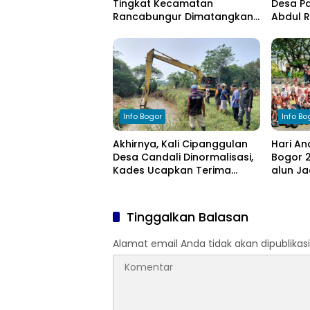
Tingkat Kecamatan
Desa Pa
Rancabungur Dimatangkan
Abdul 
di Desa Cimulang, Libatkan
Komitm
Seluruh Elemen Masyarakat
Pengel
Info Bogor
Info Bo
Akhirnya, Kali Cipanggulan
Hari An
Desa Candali Dinormalisasi,
Bogor 2
Kades Ucapkan Terima
alun Ja
Kasih kepada Bupati Bogor
Anak
Tinggalkan Balasan
Alamat email Anda tidak akan dipublikasi