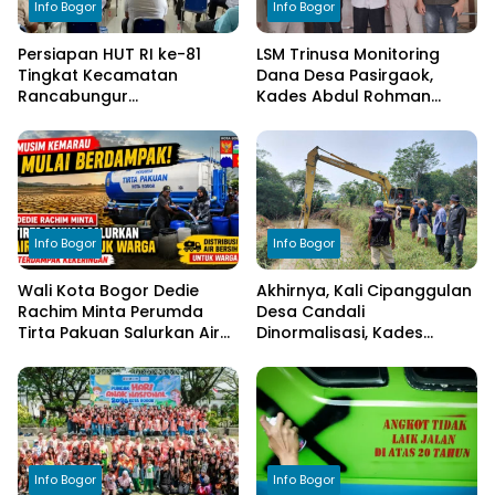
Info Bogor
Info Bogor
Persiapan HUT RI ke-81
LSM Trinusa Monitoring
Tingkat Kecamatan
Dana Desa Pasirgaok,
Rancabungur
Kades Abdul Rohman
Dimatangkan di Desa
Tegaskan Komitmen
Cimulang, Libatkan Seluruh
Transparansi Pengelolaan
Elemen Masyarakat
Anggaran
Info Bogor
Info Bogor
Wali Kota Bogor Dedie
Akhirnya, Kali Cipanggulan
Rachim Minta Perumda
Desa Candali
Tirta Pakuan Salurkan Air
Dinormalisasi, Kades
Bersih bagi Warga
Ucapkan Terima Kasih
Terdampak Kekeringan
kepada Bupati Bogor
Info Bogor
Info Bogor