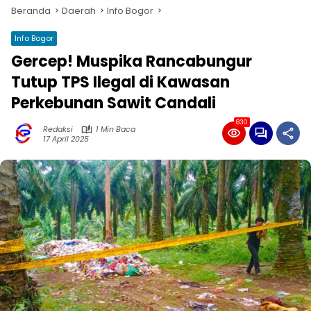
Beranda
Daerah
Info Bogor
Info Bogor
Gercep! Muspika Rancabungur
Tutup TPS Ilegal di Kawasan
Perkebunan Sawit Candali
830
Redaksi
1 Min Baca
17 April 2025