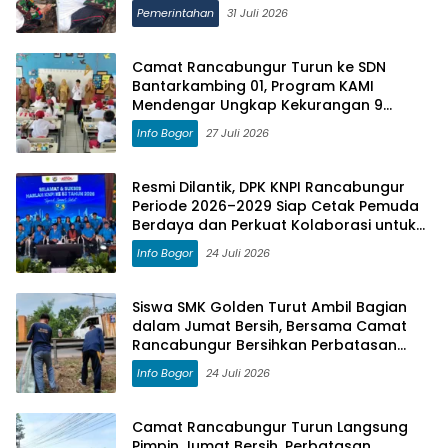
HUT RI ke-81
Pemerintahan
31 Juli 2026
Camat Rancabungur Turun ke SDN
Bantarkambing 01, Program KAMI
Mendengar Ungkap Kekurangan 9
Ruang Kelas dan 8 Guru
Info Bogor
27 Juli 2026
Resmi Dilantik, DPK KNPI Rancabungur
Periode 2026–2029 Siap Cetak Pemuda
Berdaya dan Perkuat Kolaborasi untuk
Kemajuan Daerah
Info Bogor
24 Juli 2026
Siswa SMK Golden Turut Ambil Bagian
dalam Jumat Bersih, Bersama Camat
Rancabungur Bersihkan Perbatasan
Rancabungur–Ciampea
Info Bogor
24 Juli 2026
Camat Rancabungur Turun Langsung
Pimpin Jumat Bersih, Perbatasan