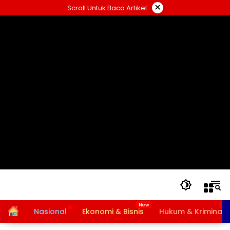
Langsung
×
Scroll Untuk Baca Artikel
ke
konten
Home
Nasional
Ekonomi & Bisnis
Hukum & Kriminal