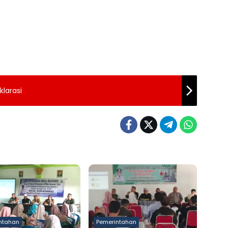
larasi
ntahan
Pemerintahan