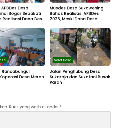
 APBDes Desa
Musdes Desa Sukawening
mai Bogor Sepakati
Bahas Realisasi APBDes
 Realisasi Dana Desa
2026, Meski Dana Desa
r I 2026
Berkurang Infrastruktur
Tetap Dibangun
Desa
Sorot Desa
 Rancabungur
Jalan Penghubung Desa
 Koperasi Desa Merah
Sukaraja dan Sukatani Rusak
Parah
kan.
Ruas yang wajib ditandai
*