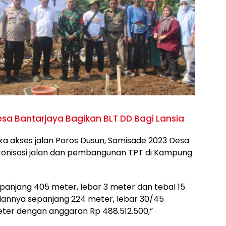
esa Bantarjaya Bagikan BLT DD Bagi Lansia
a akses jalan Poros Dusun, Samisade 2023 Desa
etonisasi jalan dan pembangunan TPT di Kampung
ni panjang 405 meter, lebar 3 meter dan tebal 15
lannya sepanjang 224 meter, lebar 30/45
eter dengan anggaran Rp 488.512.500,”