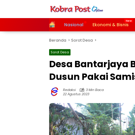
Langsung
ke
konten
Home
Nasional
Ekonomi & Bisnis
Beranda
Sorot Desa
Sorot Desa
Desa Bantarjaya 
Dusun Pakai Sami
Redaksi
3 Min Baca
22 Agustus 2023