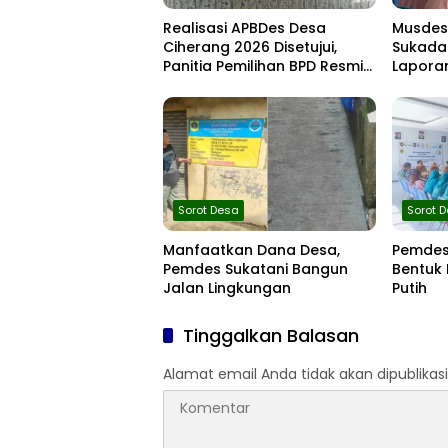
Realisasi APBDes Desa
Musdes
Ciherang 2026 Disetujui,
Sukada
Panitia Pemilihan BPD Resmi
Laporan
Dibentuk
Semeste
Sorot Desa
Sorot 
Manfaatkan Dana Desa,
Pemdes
Pemdes Sukatani Bangun
Bentuk
Jalan Lingkungan
Putih
Tinggalkan Balasan
Alamat email Anda tidak akan dipublikasi