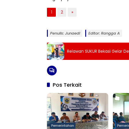
1
2
»
Penulis: Junaedi
Editor: Rangga A
Relawan SUKUR Bekasi Gelar Dek
Pos Terkait
Pemerintahan
Pemeri