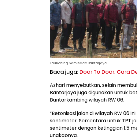
Launching Samisade Bantarjaya.
Baca juga:
Door To Door, Cara D
Azhari menyebutkan, selain membuk
Bantarjaya juga digunakan untuk b
Bantarkambing wilayah RW 06.
“Betonisasi jalan di wilayah RW 06 i
sentimeter. Sementara untuk TPT ja
sentimeter dengan ketinggian 1,5 m
ungkapnya.