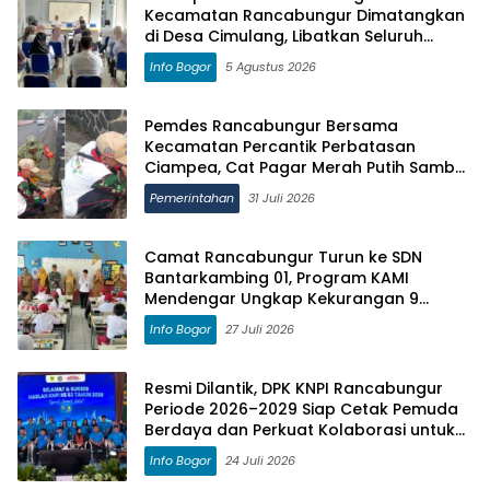
Kecamatan Rancabungur Dimatangkan
di Desa Cimulang, Libatkan Seluruh
Elemen Masyarakat
Info Bogor
5 Agustus 2026
Pemdes Rancabungur Bersama
Kecamatan Percantik Perbatasan
Ciampea, Cat Pagar Merah Putih Sambut
HUT RI ke-81
Pemerintahan
31 Juli 2026
Camat Rancabungur Turun ke SDN
Bantarkambing 01, Program KAMI
Mendengar Ungkap Kekurangan 9
Ruang Kelas dan 8 Guru
Info Bogor
27 Juli 2026
Resmi Dilantik, DPK KNPI Rancabungur
Periode 2026–2029 Siap Cetak Pemuda
Berdaya dan Perkuat Kolaborasi untuk
Kemajuan Daerah
Info Bogor
24 Juli 2026