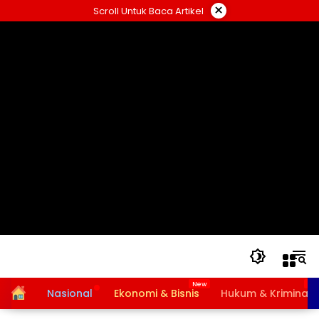
Langsung
×
Scroll Untuk Baca Artikel
ke
konten
Home
Nasional
Ekonomi & Bisnis
Hukum & Kriminal