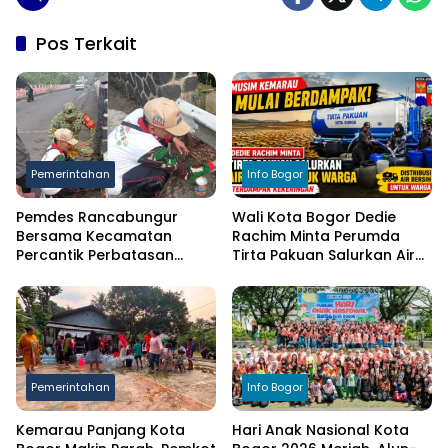
Pos Terkait
Pemerintahan
Info Bogor
Pemdes Rancabungur
Wali Kota Bogor Dedie
Bersama Kecamatan
Rachim Minta Perumda
Percantik Perbatasan
Tirta Pakuan Salurkan Air
Ciampea, Cat Pagar Merah
Bersih bagi Warga
Putih Sambut HUT RI ke-81
Terdampak Kekeringan
Pemerintahan
Info Bogor
Kemarau Panjang Kota
Hari Anak Nasional Kota