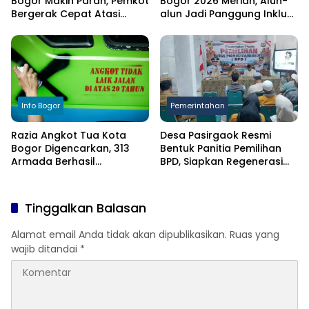
Bogor Makin Parah, Pemkot
Bogor 2026 Meriah, Alun-
Bergerak Cepat Atasi
alun Jadi Panggung Inklusi
Kekeringan
Anak
Info Bogor
Pemerintahan
Razia Angkot Tua Kota
Desa Pasirgaok Resmi
Bogor Digencarkan, 313
Bentuk Panitia Pemilihan
Armada Berhasil
BPD, Siapkan Regenerasi
Ditertibkan
Wakil Masyarakat untuk
Masa Jabatan 8 Tahun
Tinggalkan Balasan
Alamat email Anda tidak akan dipublikasikan.
Ruas yang
wajib ditandai
*