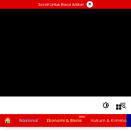
Langsung
×
Scroll Untuk Baca Artikel
ke
konten
Home
Nasional
Ekonomi & Bisnis
Hukum & Kriminal