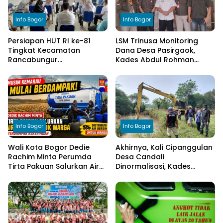
Info Bogor
Info Bogor
Persiapan HUT RI ke-81
LSM Trinusa Monitoring
Tingkat Kecamatan
Dana Desa Pasirgaok,
Rancabungur
Kades Abdul Rohman
Dimatangkan di Desa
Tegaskan Komitmen
Cimulang, Libatkan Seluruh
Transparansi Pengelolaan
Elemen Masyarakat
Anggaran
Info Bogor
Info Bogor
Wali Kota Bogor Dedie
Akhirnya, Kali Cipanggulan
Rachim Minta Perumda
Desa Candali
Tirta Pakuan Salurkan Air
Dinormalisasi, Kades
Bersih bagi Warga
Ucapkan Terima Kasih
Terdampak Kekeringan
kepada Bupati Bogor